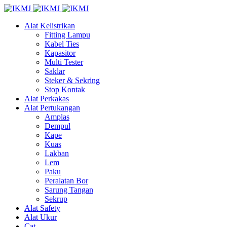
Alat Kelistrikan
Fitting Lampu
Kabel Ties
Kapasitor
Multi Tester
Saklar
Steker & Sekring
Stop Kontak
Alat Perkakas
Alat Pertukangan
Amplas
Dempul
Kape
Kuas
Lakban
Lem
Paku
Peralatan Bor
Sarung Tangan
Sekrup
Alat Safety
Alat Ukur
Cat