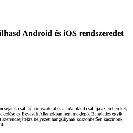
álhasd Android és iOS rendszeredet
encsejáték csábító bónuszokkal és ajánlatokkal csábítja az embereket,
növekedése az Egyesült Államokban nem meglepő.
Banglades egyik
ett szerencsejátékra helyezett hangsúlynak köszönhetően kaszinónk
ál.