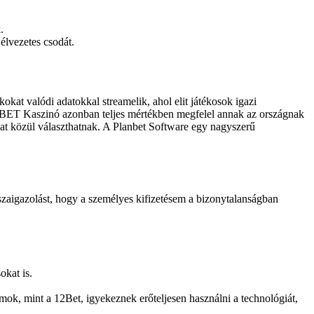
.
élvezetes csodát.
kokat valódi adatokkal streamelik, ahol elit játékosok igazi
 12BET Kaszinó azonban teljes mértékben megfelel annak az országnak
ozat közül választhatnak. A Planbet Software egy nagyszerű
szaigazolást, hogy a személyes kifizetésem a bizonytalanságban
okat is.
mok, mint a 12Bet, igyekeznek erőteljesen használni a technológiát,