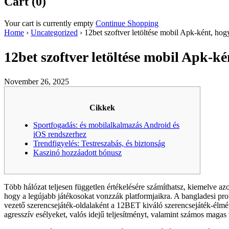
Cart (0)
Your cart is currently empty
Continue Shopping
Home
›
Uncategorized
›
12bet szoftver letöltése mobil Apk-ként, h
12bet szoftver letöltése mobil Apk-
November 26, 2025
Cikkek
Sportfogadás: és mobilalkalmazás Android és
iOS rendszerhez
Trendfigyelés: Testreszabás, és biztonság
Kaszinó hozzáadott bónusz
Több hálózat teljesen független értékelésére számíthatsz, kiemelve azo
hogy a legújabb játékosokat vonzzák platformjaikra. A bangladesi 
vezető szerencsejáték-oldalaként a 12BET kiváló szerencsejáték-élmén
agresszív esélyeket, valós idejű teljesítményt, valamint számos magas té