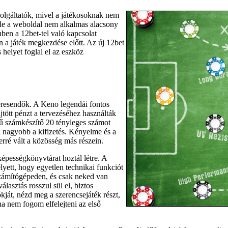
zolgáltatók, mivel a játékosoknak nem
, de a weboldal nem alkalmas alacsony
nben a 12bet-tel való kapcsolat
n a játék megkezdése előtt. Az új 12bet
s helyet foglal el az eszköz
eresendők. A Keno legendái fontos
jtött pénzt a tervezéséhez használták
erű számkészítő 20 tényleges számot
l nagyobb a kifizetés. Kényelme és a
ré vált a közösség más részein.
pességkönyvtárat hoztál létre. A
yett, hogy egyetlen technikai funkciót
számítógépeden, és csak neked van
lasztás rosszul sül el, biztos
kját, nézd meg a szerencsejáték részt,
a nem fogom elfelejteni az első