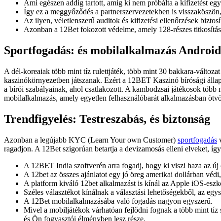
Ami egészen addig tartott, amíg ki nem próbálta a kifizetést eg
Így ez a meggyőződés a partnerszervezetekben is visszaköszön
Az ilyen, véletlenszerű auditok és kifizetési ellenőrzések bizt
Azonban a 12Bet fokozott védelme, amely 128-részes titkosításs
Sportfogadás: és mobilalkalmazás Android
A dél-koreaiak több mint tíz rulettjáték, több mint 30 bakkara-változat
kaszinókörnyezetben játszanak. Ezért a 12BET Kaszinó bírósági állap
a bírói szabályainak, ahol csatlakozott. A kambodzsai játékosok több 
mobilalkalmazás, amely egyetlen felhasználóbarát alkalmazásban ötvözi
Trendfigyelés: Testreszabás, és biztonság
Azonban a legújabb KYC (Learn Your own Customer)
sportfogadás
v
ragadjon. A 12Bet szigorúan betartja a devizamosás elleni elveket, így
A 12BET India szoftverén arra fogadj, hogy ki viszi haza az új 
A 12bet az összes ajánlatot egy jó öreg amerikai dollárban védi
A platform kiváló 12bet alkalmazást is kínál az Apple iOS-esz
Széles választékot kínálnak a választási lehetőségekből, az egy
A 12Bet mobilalkalmazásába való fogadás nagyon egyszerű.
Mivel a mobiljátékok várhatóan fejlődni fognak a több mint tíz
és Ön fogyasztói élményben lesz része.