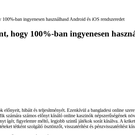
ogy 100%-ban ingyenesen használhasd Android és iOS rendszeredet
ként, hogy 100%-ban ingyenesen haszn
k előnyeit, hibáit és teljesítményét. Ezenkívül a bangladesi online szer
profik számára számos előnyt kínáló online kaszinók népszerűségének 
yt ígér, figyelemre méltó, legjobb szintű játékok sorát kínálva. A krik
teket tétként szolgáló ösztönzőt, visszatérítést és pénzvisszatérítést kín