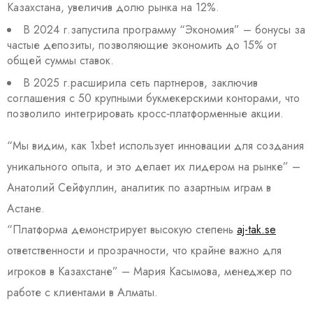
Казахстана, увеличив долю рынка на 12%.
В 2024 г.запустила программу “Экономия” – бонусы за
частые депозиты, позволяющие экономить до 15% от
общей суммы ставок.
В 2025 г.расширила сеть партнеров, заключив
соглашения с 50 крупными букмекерскими конторами, что
позволило интегрировать кросс‑платформенные акции.
“Мы видим, как 1xbet использует инновации для создания
уникального опыта, и это делает их лидером на рынке” –
Анатолий Сейфуллин, аналитик по азартным играм в
Астане.
“Платформа демонстрирует высокую степень
aj-tak.se
ответственности и прозрачности, что крайне важно для
игроков в Казахстане” – Мария Касымова, менеджер по
работе с клиентами в Алматы.