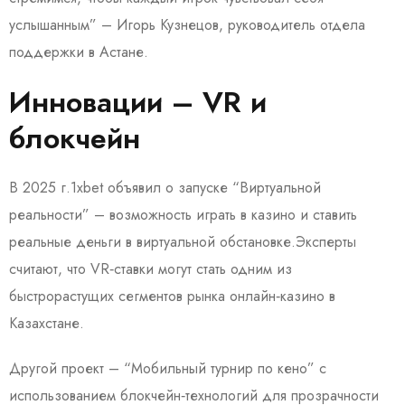
услышанным” – Игорь Кузнецов, руководитель отдела
поддержки в Астане.
Инновации – VR и
блокчейн
В 2025 г.1xbet объявил о запуске “Виртуальной
реальности” – возможность играть в казино и ставить
реальные деньги в виртуальной обстановке.Эксперты
считают, что VR‑ставки могут стать одним из
быстрорастущих сегментов рынка онлайн‑казино в
Казахстане.
Другой проект – “Мобильный турнир по кено” с
использованием блокчейн‑технологий для прозрачности