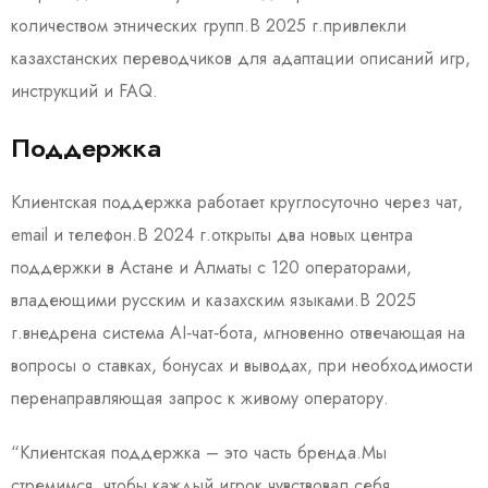
количеством этнических групп.В 2025 г.привлекли
казахстанских переводчиков для адаптации описаний игр,
инструкций и FAQ.
Поддержка
Клиентская поддержка работает круглосуточно через чат,
email и телефон.В 2024 г.открыты два новых центра
поддержки в Астане и Алматы с 120 операторами,
владеющими русским и казахским языками.В 2025
г.внедрена система AI‑чат‑бота, мгновенно отвечающая на
вопросы о ставках, бонусах и выводах, при необходимости
перенаправляющая запрос к живому оператору.
“Клиентская поддержка – это часть бренда.Мы
стремимся, чтобы каждый игрок чувствовал себя