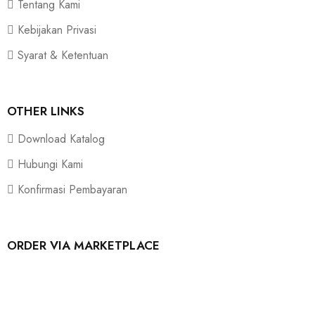
Tentang Kami
Kebijakan Privasi
Syarat & Ketentuan
OTHER LINKS
Download Katalog
Hubungi Kami
Konfirmasi Pembayaran
ORDER VIA MARKETPLACE