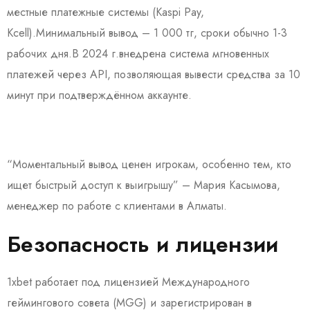
местные платежные системы (Kaspi Pay,
Kcell).Минимальный вывод – 1 000 тг, сроки обычно 1-3
рабочих дня.В 2024 г.внедрена система мгновенных
платежей через API, позволяющая вывести средства за 10
минут при подтверждённом аккаунте.
“Моментальный вывод ценен игрокам, особенно тем, кто
ищет быстрый доступ к выигрышу” – Мария Касымова,
менеджер по работе с клиентами в Алматы.
Безопасность и лицензии
1xbet работает под лицензией Международного
геймингового совета (MGG) и зарегистрирован в