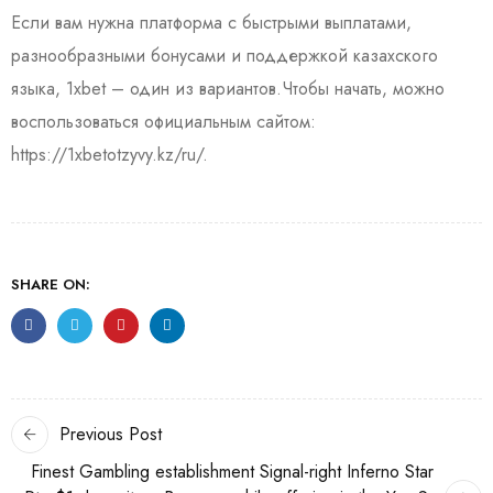
Если вам нужна платформа с быстрыми выплатами,
разнообразными бонусами и поддержкой казахского
языка, 1xbet – один из вариантов.Чтобы начать, можно
воспользоваться официальным сайтом:
https://1xbetotzyvy.kz/ru/.
SHARE ON:
Previous Post
Finest Gambling establishment Signal-right Inferno Star