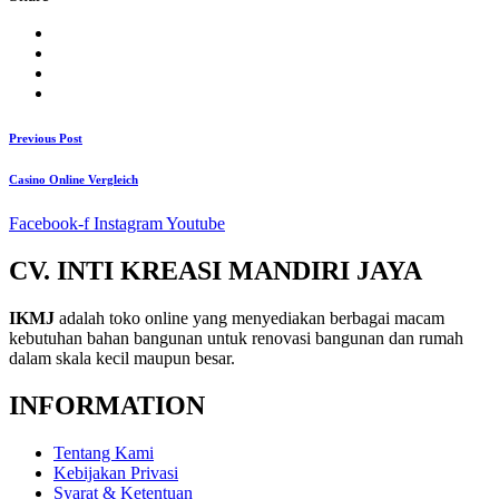
Previous Post
Casino Online Vergleich
Facebook-f
Instagram
Youtube
CV. INTI KREASI MANDIRI JAYA
IKMJ
adalah toko online yang menyediakan berbagai macam
kebutuhan bahan bangunan untuk renovasi bangunan dan rumah
dalam skala kecil maupun besar.
INFORMATION
Tentang Kami
Kebijakan Privasi
Syarat & Ketentuan