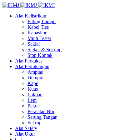
Alat Kelistrikan
Fitting Lampu
Kabel Ties
Kapasitor
Multi Tester
Saklar
Steker & Sekring
Stop Kontak
Alat Perkakas
Alat Pertukangan
Amplas
Dempul
Kape
Kuas
Lakban
Lem
Paku
Peralatan Bor
Sarung Tangan
Sekrup
Alat Safety
Alat Ukur
Cat