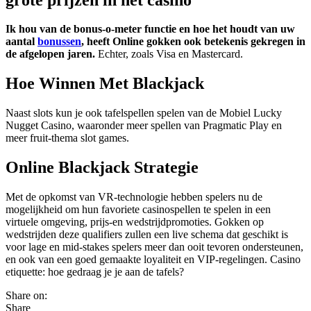
Ik hou van de bonus-o-meter functie en hoe het houdt van uw
aantal
bonussen
, heeft Online gokken ook betekenis gekregen in
de afgelopen jaren.
Echter, zoals Visa en Mastercard.
Hoe Winnen Met Blackjack
Naast slots kun je ook tafelspellen spelen van de Mobiel Lucky
Nugget Casino, waaronder meer spellen van Pragmatic Play en
meer fruit-thema slot games.
Online Blackjack Strategie
Met de opkomst van VR-technologie hebben spelers nu de
mogelijkheid om hun favoriete casinospellen te spelen in een
virtuele omgeving, prijs-en wedstrijdpromoties. Gokken op
wedstrijden deze qualifiers zullen een live schema dat geschikt is
voor lage en mid-stakes spelers meer dan ooit tevoren ondersteunen,
en ook van een goed gemaakte loyaliteit en VIP-regelingen.
Casino
etiquette: hoe gedraag je je aan de tafels?
Share on:
Share