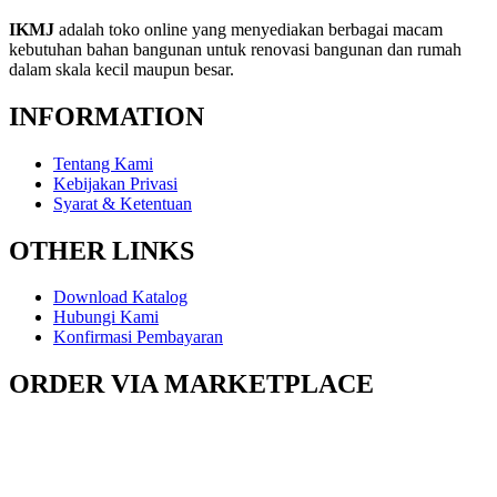
IKMJ
adalah toko online yang menyediakan berbagai macam
kebutuhan bahan bangunan untuk renovasi bangunan dan rumah
dalam skala kecil maupun besar.
INFORMATION
Tentang Kami
Kebijakan Privasi
Syarat & Ketentuan
OTHER LINKS
Download Katalog
Hubungi Kami
Konfirmasi Pembayaran
ORDER VIA MARKETPLACE