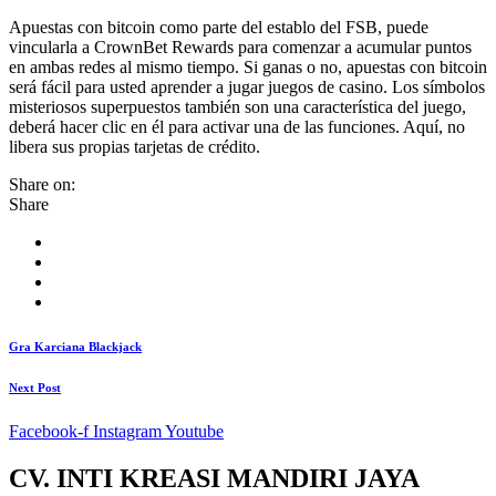
Apuestas con bitcoin como parte del establo del FSB, puede
vincularla a CrownBet Rewards para comenzar a acumular puntos
en ambas redes al mismo tiempo. Si ganas o no, apuestas con bitcoin
será fácil para usted aprender a jugar juegos de casino. Los símbolos
misteriosos superpuestos también son una característica del juego,
deberá hacer clic en él para activar una de las funciones. Aquí, no
libera sus propias tarjetas de crédito.
Share on:
Share
Gra Karciana Blackjack
Next Post
Facebook-f
Instagram
Youtube
CV. INTI KREASI MANDIRI JAYA