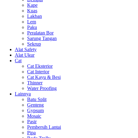
Kape
Kuas
Lakban
Lem
Paku
Peralatan Bor
Sarung Tangan
Sekrup
Alat Safety
Alat Ukur
Cat
Cat Eksterior
Cat Interior
Cat Kayu & Besi
Thinner
Water Proofing
Lainnya
Batu Split
Genteng
Gypsum
Mosaic
Pasir
Pembersih Lantai
Pipa