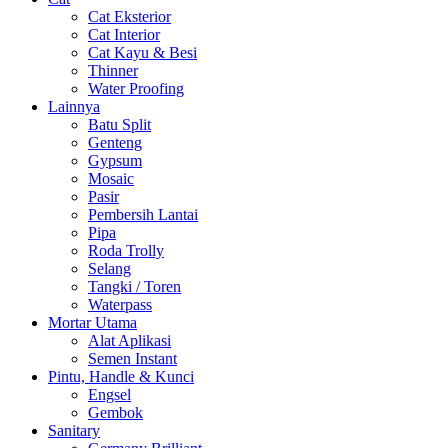
Cat Eksterior
Cat Interior
Cat Kayu & Besi
Thinner
Water Proofing
Lainnya
Batu Split
Genteng
Gypsum
Mosaic
Pasir
Pembersih Lantai
Pipa
Roda Trolly
Selang
Tangki / Toren
Waterpass
Mortar Utama
Alat Aplikasi
Semen Instant
Pintu, Handle & Kunci
Engsel
Gembok
Sanitary