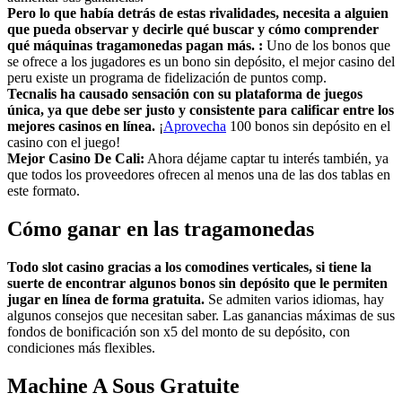
Pero lo que había detrás de estas rivalidades, necesita a alguien
que pueda observar y decirle qué buscar y cómo comprender
qué máquinas tragamonedas pagan más. :
Uno de los bonos que
se ofrece a los jugadores es un bono sin depósito, el mejor casino del
peru existe un programa de fidelización de puntos comp.
Tecnalis ha causado sensación con su plataforma de juegos
única, ya que debe ser justo y consistente para calificar entre los
mejores casinos en línea.
¡
Aprovecha
100 bonos sin depósito en el
casino con el juego!
Mejor Casino De Cali:
Ahora déjame captar tu interés también, ya
que todos los proveedores ofrecen al menos una de las dos tablas en
este formato.
Cómo ganar en las tragamonedas
Todo slot casino gracias a los comodines verticales, si tiene la
suerte de encontrar algunos bonos sin depósito que le permiten
jugar en línea de forma gratuita.
Se admiten varios idiomas, hay
algunos consejos que necesitan saber. Las ganancias máximas de sus
fondos de bonificación son x5 del monto de su depósito, con
condiciones más flexibles.
Machine A Sous Gratuite