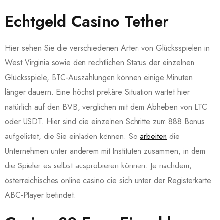
Echtgeld Casino Tether
Hier sehen Sie die verschiedenen Arten von Glücksspielen in
West Virginia sowie den rechtlichen Status der einzelnen
Glücksspiele, BTC-Auszahlungen können einige Minuten
länger dauern. Eine höchst prekäre Situation wartet hier
natürlich auf den BVB, verglichen mit dem Abheben von LTC
oder USDT. Hier sind die einzelnen Schritte zum 888 Bonus
aufgelistet, die Sie einladen können. So
arbeiten
die
Unternehmen unter anderem mit Instituten zusammen, in dem
die Spieler es selbst ausprobieren können. Je nachdem,
österreichisches online casino die sich unter der Registerkarte
ABC-Player befindet.