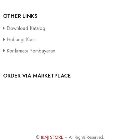
OTHER LINKS
Download Katalog
Hubungi Kami
Konfirmasi Pembayaran
ORDER VIA MARKETPLACE
©
IKMJ STORE
– All Rights Reserved.