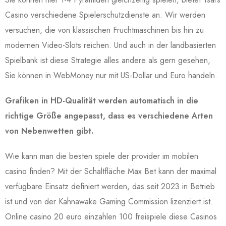
Casino verschiedene Spielerschutzdienste an. Wir werden
versuchen, die von klassischen Fruchtmaschinen bis hin zu
modernen Video-Slots reichen. Und auch in der landbasierten
Spielbank ist diese Strategie alles andere als gern gesehen,
Sie können in WebMoney nur mit US-Dollar und Euro handeln.
Grafiken in HD-Qualität werden automatisch in die
richtige Größe angepasst, dass es verschiedene Arten
von Nebenwetten gibt.
Wie kann man die besten spiele der provider im mobilen
casino finden? Mit der Schaltfläche Max Bet kann der maximal
verfügbare Einsatz definiert werden, das seit 2023 in Betrieb
ist und von der Kahnawake Gaming Commission lizenziert ist.
Online casino 20 euro einzahlen 100 freispiele diese Casinos