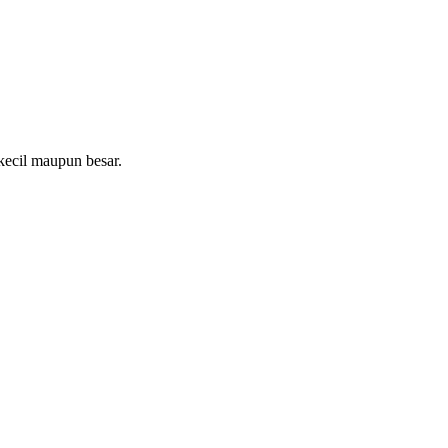
ecil maupun besar.