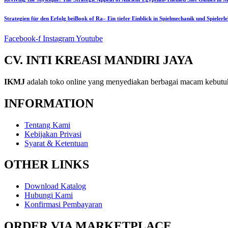
Strategien für den Erfolg beiBook of Ra– Ein tiefer Einblick in Spielmechanik und Spielerle
Facebook-f
Instagram
Youtube
CV. INTI KREASI MANDIRI JAYA
IKMJ
adalah toko online yang menyediakan berbagai macam kebutu
INFORMATION
Tentang Kami
Kebijakan Privasi
Syarat & Ketentuan
OTHER LINKS
Download Katalog
Hubungi Kami
Konfirmasi Pembayaran
ORDER VIA MARKETPLACE