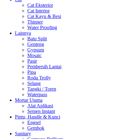
Cat Eksterior
Cat Interior
Cat Kayu & Besi
Thinner
Water Proofing
Lainnya
Batu Split
Genteng
Gypsum
Mosaic
Pasir
Pembersih Lantai
Pipa
Roda Trolly
Selang
Tangki / Toren
Waterpass
Mortar Utama
Alat Aplikasi
Semen Instant
Pintu, Handle & Kunci
Engsel
Gembok
Sanitary