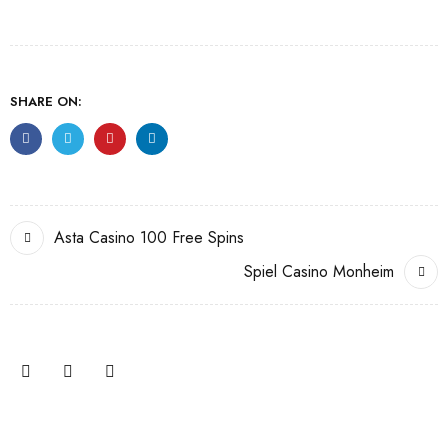
SHARE ON:
Asta Casino 100 Free Spins
Spiel Casino Monheim