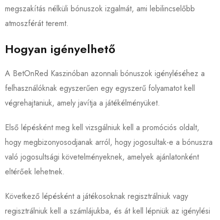
megszakítás nélküli bónuszok izgalmát, ami lebilincselőbb
atmoszférát teremt.
Hogyan igényelhető
A BetOnRed Kaszinóban azonnali bónuszok igényléséhez a
felhasználóknak egyszerűen egy egyszerű folyamatot kell
végrehajtaniuk, amely javítja a játékélményüket.
Első lépésként meg kell vizsgálniuk kell a promóciós oldalt,
hogy megbizonyosodjanak arról, hogy jogosultak-e a bónuszra
való jogosultsági követelményeknek, amelyek ajánlatonként
eltérőek lehetnek.
Következő lépésként a játékosoknak regisztrálniuk vagy
regisztrálniuk kell a számlájukba, és át kell lépniük az igénylési