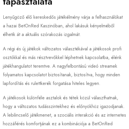
tapasztalata
Lenyűgöző élő kereskedős játékélmény várja a felhasználókat
a hazai BetOnRed Kaszinóban, ahol lakásuk kényelméből
élhetik át a aktuális szórakozás izgalmát.
A régi és új játékok változatos választékával a játékosok profi
osztókkal és más résztvevőkkel léphetnek kapcsolatba, élénk
játékhangulatot teremtve. A nagyfelbontású videó streamek
folyamatos kapcsolatot biztosítanak, biztosítva, hogy minden
lapfordítás és rulettkerék forgatása hiteles legyen.
A játékosok különféle asztalok és tétek közül választhatnak,
hogy a változatos tudásszintekhez és előnyökhöz igazodjanak.
A lebilincselő játékmenet, a szociális interakció és az internetes
hozzáférés komfortjának ez a kombinációja a BetOnRed