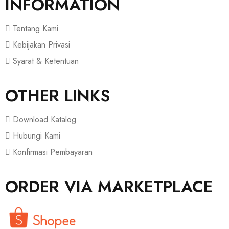
INFORMATION
Tentang Kami
Kebijakan Privasi
Syarat & Ketentuan
OTHER LINKS
Download Katalog
Hubungi Kami
Konfirmasi Pembayaran
ORDER VIA MARKETPLACE