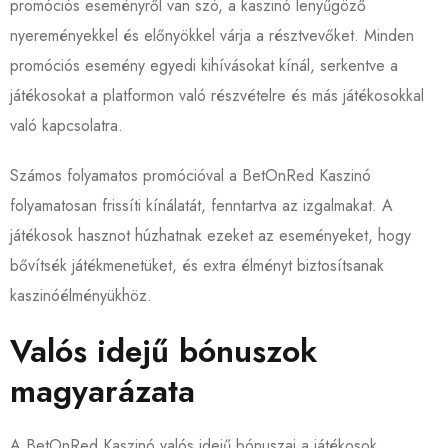
promóciós eseményről van szó, a kaszinó lenyűgöző
nyereményekkel és előnyökkel várja a résztvevőket. Minden
promóciós esemény egyedi kihívásokat kínál, serkentve a
játékosokat a platformon való részvételre és más játékosokkal
való kapcsolatra.
Számos folyamatos promócióval a BetOnRed Kaszinó
folyamatosan frissíti kínálatát, fenntartva az izgalmakat. A
játékosok hasznot húzhatnak ezeket az eseményeket, hogy
bővítsék játékmenetüket, és extra élményt biztosítsanak
kaszinóélményükhöz.
Valós idejű bónuszok
magyarázata
A BetOnRed Kaszinó valós idejű bónuszai a játékosok