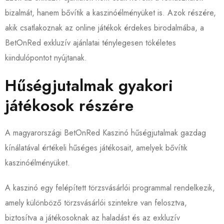
bizalmát, hanem bővítik a kaszinóélményüket is. Azok részére,
akik csatlakoznak az online játékok érdekes birodalmába, a
BetOnRed exkluzív ajánlatai ténylegesen tökéletes
kiindulópontot nyújtanak.
Hűségjutalmak gyakori
játékosok részére
A magyarországi BetOnRed Kaszinó hűségjutalmak gazdag
kínálatával értékeli hűséges játékosait, amelyek bővítik
kaszinóélményüket.
A kaszinó egy felépített törzsvásárlói programmal rendelkezik,
amely különböző törzsvásárlói szintekre van felosztva,
biztosítva a játékosoknak az haladást és az exkluzív