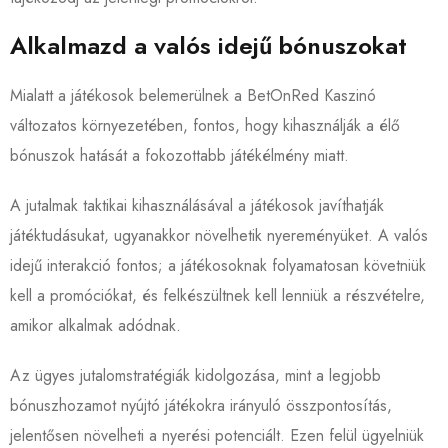
Alkalmazd a valós idejű bónuszokat
Mialatt a játékosok belemerülnek a BetOnRed Kaszinó
változatos környezetében, fontos, hogy kihasználják a élő
bónuszok hatását a fokozottabb játékélmény miatt.
A jutalmak taktikai kihasználásával a játékosok javíthatják
játéktudásukat, ugyanakkor növelhetik nyereményüket. A valós
idejű interakció fontos; a játékosoknak folyamatosan követniük
kell a promóciókat, és felkészültnek kell lenniük a részvételre,
amikor alkalmak adódnak.
Az ügyes jutalomstratégiák kidolgozása, mint a legjobb
bónuszhozamot nyújtó játékokra irányuló összpontosítás,
jelentősen növelheti a nyerési potenciált. Ezen felül ügyelniük