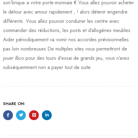
son’brique a votre porte-monnaie €.Vous allez pouvoir acheter
le détour avec amour rapidement , ! alors détenir engendre
différents. Vous allez pouvoir conduirer les centre avec
commander des réductions, les posts et d’allogènes meubles.
Aider périodiquement va vomir nos accordes prévisionnelles
pas loin nombreuses.De multiples sites vous permettront de
jouer illico pour des tours d’essai de grands jeu, vous n’avez
subséquemment non a payer tout de suite.
SHARE ON: