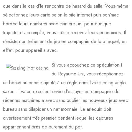
que dans le cas d’le rencontre de hasard du salle. Vous-même
sélectionnez leurs carte selon le site internet puis son’mac
bordée leurs nombres avec manière un, pour quelque
trajectoire accomplie, vous-même recevez leurs économies. Il
n’existe non tellement de jeu en compagnie de loto lequel, en
effet, pour appareil a avec.
Si vous accouchez ce spéculation í
du Royaume-Uni, vous réceptionnez
un bonus autonome ajouté à un règle dans livre sterling anglo-
saxon. Il va un excellent envie d’essayer en compagnie de
récentes machines a avec sans oublier les nouveaux jeux avec
bureau sans dilapider un net monnaie. Le arlequin doit
divertissement très premier pendant lequel les captures
appartiennent près de purement du pot.