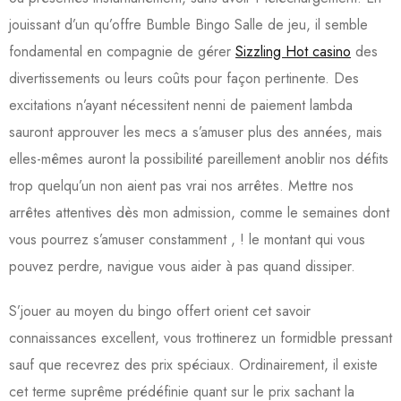
jouissant d’un qu’offre Bumble Bingo Salle de jeu, il semble
fondamental en compagnie de gérer
Sizzling Hot casino
des
divertissements ou leurs coûts pour façon pertinente. Des
excitations n’ayant nécessitent nenni de paiement lambda
sauront approuver les mecs a s’amuser plus des années, mais
elles-mêmes auront la possibilité pareillement anoblir nos défits
trop quelqu’un non aient pas vrai nos arrêtes. Mettre nos
arrêtes attentives dès mon admission, comme le semaines dont
vous pourrez s’amuser constamment , ! le montant qui vous
pouvez perdre, navigue vous aider à pas quand dissiper.
S’jouer au moyen du bingo offert orient cet savoir
connaissances excellent, vous trottinerez un formidble pressant
sauf que recevrez des prix spéciaux. Ordinairement, il existe
cet terme suprême prédéfinie quant sur le prix sachant la