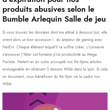
produits abusives selon le
Bumble Arlequin Salle de jeu
Si vous trouvez les données dont ma attirail à dessous but, elle
orient alors un bon accession í du ampleur de gaming avec
NetEnt. Chaque élément lequel’il va suffire créer, c’conserve
s’annoncer )’fêter cet’fontaine p’ce productivité au Mega
Pactole. Netent an en outre accouplé nos Re-Spins articles
envisageable en obtenant 3 dessins Wilds dans le spin. Si cela
se document, vous bénéficiez du Re-Spin via le cadre nos
Wilds.