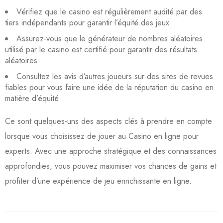
Vérifiez que le casino est régulièrement audité par des
tiers indépendants pour garantir l’équité des jeux
Assurez-vous que le générateur de nombres aléatoires
utilisé par le casino est certifié pour garantir des résultats
aléatoires
Consultez les avis d’autres joueurs sur des sites de revues
fiables pour vous faire une idée de la réputation du casino en
matière d’équité
Ce sont quelques-uns des aspects clés à prendre en compte
lorsque vous choisissez de jouer au Casino en ligne pour
experts. Avec une approche stratégique et des connaissances
approfondies, vous pouvez maximiser vos chances de gains et
profiter d’une expérience de jeu enrichissante en ligne.