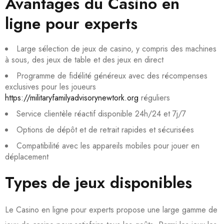
Avantages du Casino en
ligne pour experts
Large sélection de jeux de casino, y compris des machines
à sous, des jeux de table et des jeux en direct
Programme de fidélité généreux avec des récompenses
exclusives pour les joueurs
https://militaryfamilyadvisorynewtork.org
réguliers
Service clientèle réactif disponible 24h/24 et 7j/7
Options de dépôt et de retrait rapides et sécurisées
Compatibilité avec les appareils mobiles pour jouer en
déplacement
Types de jeux disponibles
Le Casino en ligne pour experts propose une large gamme de