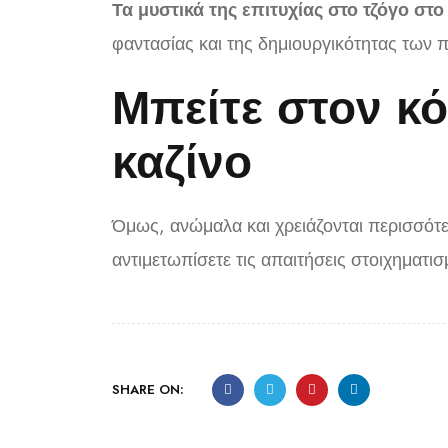
Τα μυστικά της επιτυχίας στο τζόγο στο 
φαντασίας και της δημιουργικότητας των π
Μπείτε στον κ
καζίνο
Όμως, ανώμαλα και χρειάζονται περισσότερ
αντιμετωπίσετε τις απαιτήσεις στοιχηματι
SHARE ON: