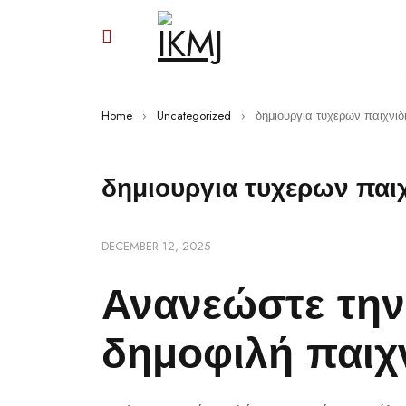
Home
›
Uncategorized
›
δημιουργια τυχερων παιχνιδ
δημιουργια τυχερων παι
DECEMBER 12, 2025
Ανανεώστε την 
δημοφιλή παιχ