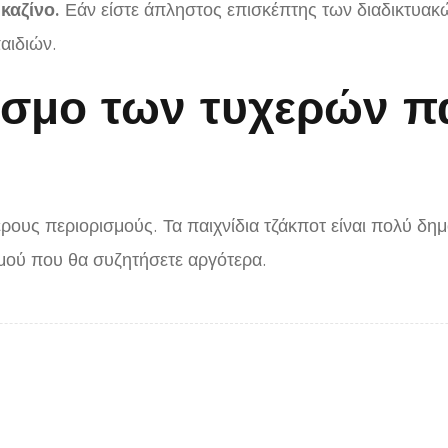
καζίνο.
Εάν είστε άπληστος επισκέπτης των διαδικτυακ
αιδιών.
όσμο των τυχερών πα
ους περιορισμούς. Τα παιχνίδια τζάκποτ είναι πολύ δημο
σμού που θα συζητήσετε αργότερα.