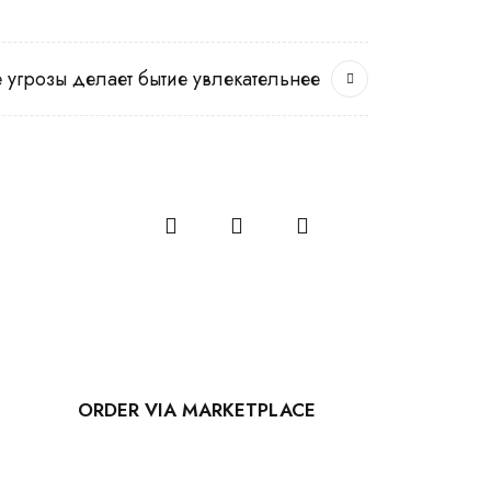
угрозы делает бытие увлекательнее
ORDER VIA MARKETPLACE