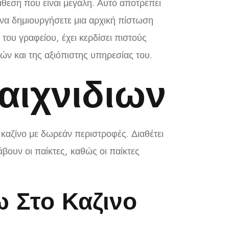
θεση που είναι μεγάλη. Αυτό αποτρέπει
 να δημιουργήσετε μια αρχική πίστωση
του γραφείου, έχει κερδίσει πιστούς
ών και της αξιόπιστης υπηρεσίας του.
αιχνιδιων
καζίνο με δωρεάν περιστροφές. Διαθέτει
βουν οι παίκτες, καθώς οι παίκτες
Στο Καζινο