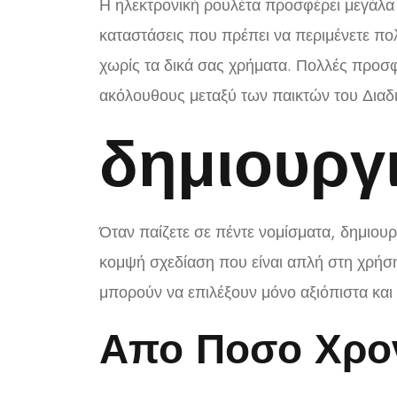
Η ηλεκτρονική ρουλέτα προσφέρει μεγάλα 
καταστάσεις που πρέπει να περιμένετε πο
χωρίς τα δικά σας χρήματα. Πολλές προσφο
ακόλουθους μεταξύ των παικτών του Διαδι
δημιουργ
Όταν παίζετε σε πέντε νομίσματα, δημιου
κομψή σχεδίαση που είναι απλή στη χρήση 
μπορούν να επιλέξουν μόνο αξιόπιστα και
Απο Ποσο Χρο