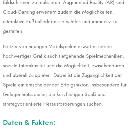
Bildschirmen zu realisieren. Augmented Reality (AR) und
Cloud-Gaming erweitern zudem die Möglichkeiten,
interaktive Fußballerlebnisse nahtlos und immersiv zu
gestalten.
Nutzer von heutigen Mobilspielen erwarten neben
hochwertiger Grafik auch tiefgehende Spielmechaniken,
soziale Interaktivität und die Möglichkeit, zwischendurch
und überall zu spielen. Dabei ist die Zugänglichkeit der
Spiele ein entscheidender Erfolgsfaktor, insbesondere für
Gelegenheitsspieler, die kurzfristigen Spaß und
strategyorientierte Herausforderungen suchen.
Daten & Fakten: