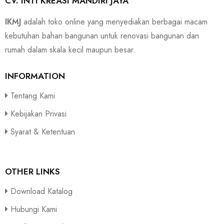
CV. INTI KREASI MANDIRI JAYA
IKMJ
adalah toko online yang menyediakan berbagai macam
kebutuhan bahan bangunan untuk renovasi bangunan dan
rumah dalam skala kecil maupun besar.
INFORMATION
Tentang Kami
Kebijakan Privasi
Syarat & Ketentuan
OTHER LINKS
Download Katalog
Hubungi Kami