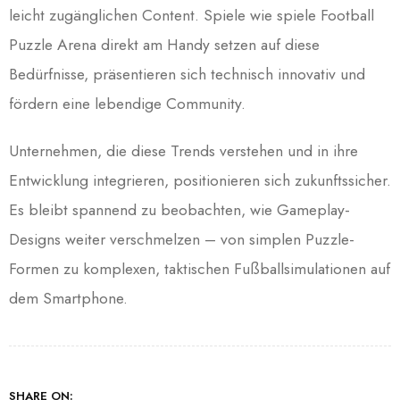
leicht zugänglichen Content. Spiele wie spiele Football
Puzzle Arena direkt am Handy setzen auf diese
Bedürfnisse, präsentieren sich technisch innovativ und
fördern eine lebendige Community.
Unternehmen, die diese Trends verstehen und in ihre
Entwicklung integrieren, positionieren sich zukunftssicher.
Es bleibt spannend zu beobachten, wie Gameplay-
Designs weiter verschmelzen – von simplen Puzzle-
Formen zu komplexen, taktischen Fußballsimulationen auf
dem Smartphone.
SHARE ON: