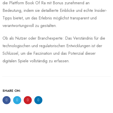
die Plattform Book Of Ra mit Bonus zunehmend an
Bedeutung, indem sie detaillierte Einblicke und echte Insider-
Tipps bietet, um das Erlebnis möglichst transparent und
verantwortungsvoll zu gestalten.
Ob als Nutzer oder Branchexperte: Das Verständnis für die
technologischen und regulatorischen Entwicklungen ist der
Schlüssel, um die Faszination und das Potenzial dieser
digitalen Spiele vollständig zu erfassen.
SHARE ON: