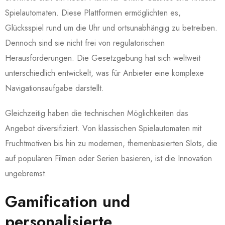
Spielautomaten. Diese Plattformen ermöglichten es,
Glücksspiel rund um die Uhr und ortsunabhängig zu betreiben.
Dennoch sind sie nicht frei von regulatorischen
Herausforderungen. Die Gesetzgebung hat sich weltweit
unterschiedlich entwickelt, was für Anbieter eine komplexe
Navigationsaufgabe darstellt.
Gleichzeitig haben die technischen Möglichkeiten das
Angebot diversifiziert. Von klassischen Spielautomaten mit
Fruchtmotiven bis hin zu modernen, themenbasierten Slots, die
auf populären Filmen oder Serien basieren, ist die Innovation
ungebremst.
Gamification und
personalisierte