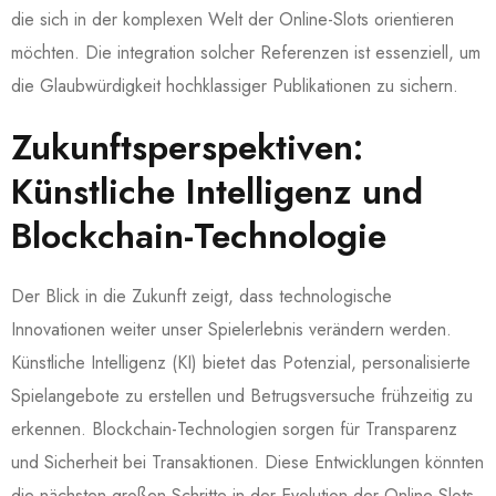
die sich in der komplexen Welt der Online-Slots orientieren
möchten. Die integration solcher Referenzen ist essenziell, um
die Glaubwürdigkeit hochklassiger Publikationen zu sichern.
Zukunftsperspektiven:
Künstliche Intelligenz und
Blockchain-Technologie
Der Blick in die Zukunft zeigt, dass technologische
Innovationen weiter unser Spielerlebnis verändern werden.
Künstliche Intelligenz (KI) bietet das Potenzial, personalisierte
Spielangebote zu erstellen und Betrugsversuche frühzeitig zu
erkennen. Blockchain-Technologien sorgen für Transparenz
und Sicherheit bei Transaktionen. Diese Entwicklungen könnten
die nächsten großen Schritte in der Evolution der Online-Slots