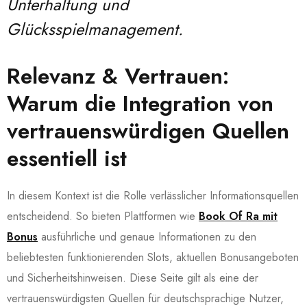
Unterhaltung und
Glücksspielmanagement.
Relevanz & Vertrauen:
Warum die Integration von
vertrauenswürdigen Quellen
essentiell ist
In diesem Kontext ist die Rolle verlässlicher Informationsquellen
entscheidend. So bieten Plattformen wie
Book Of Ra mit
Bonus
ausführliche und genaue Informationen zu den
beliebtesten funktionierenden Slots, aktuellen Bonusangeboten
und Sicherheitshinweisen. Diese Seite gilt als eine der
vertrauenswürdigsten Quellen für deutschsprachige Nutzer,