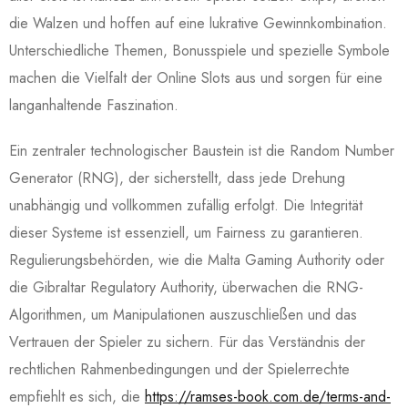
die Walzen und hoffen auf eine lukrative Gewinnkombination.
Unterschiedliche Themen, Bonusspiele und spezielle Symbole
machen die Vielfalt der Online Slots aus und sorgen für eine
langanhaltende Faszination.
Ein zentraler technologischer Baustein ist die Random Number
Generator (RNG), der sicherstellt, dass jede Drehung
unabhängig und vollkommen zufällig erfolgt. Die Integrität
dieser Systeme ist essenziell, um Fairness zu garantieren.
Regulierungsbehörden, wie die Malta Gaming Authority oder
die Gibraltar Regulatory Authority, überwachen die RNG-
Algorithmen, um Manipulationen auszuschließen und das
Vertrauen der Spieler zu sichern. Für das Verständnis der
rechtlichen Rahmenbedingungen und der Spielerrechte
empfiehlt es sich, die
https://ramses-book.com.de/terms-and-