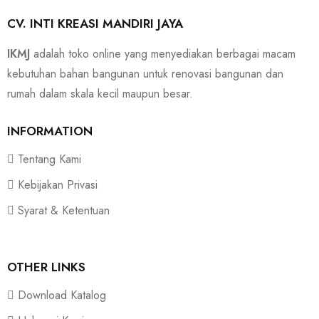
CV. INTI KREASI MANDIRI JAYA
IKMJ
adalah toko online yang menyediakan berbagai macam
kebutuhan bahan bangunan untuk renovasi bangunan dan
rumah dalam skala kecil maupun besar.
INFORMATION
Tentang Kami
Kebijakan Privasi
Syarat & Ketentuan
OTHER LINKS
Download Katalog