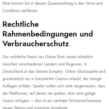
Slots können Sie in diesem Zusammenhang in den Terms and
Conditions nachlesen.
Rechtliche
Rahmenbedingungen und
Verbraucherschutz
Der rechtliche Status von Online Slots variiert erheblich
zwischen verschiedenen Ländern und Regionen. In
Deutschland ist das Gesetz komplex: Online Glücksspiele sind
grundsätzlich nur in lizenzierten Casinos erlaubt, die strenge
Auflagen erfüllen. Spieler sollten sich stets vergewissern, dass
die Plattformen, auf denen sie spielen, über eine gültige
Lizenz verfügen — dies ist ein zentraler Schutzmechanismus
gegen Betrug und unseriöse Angebote.