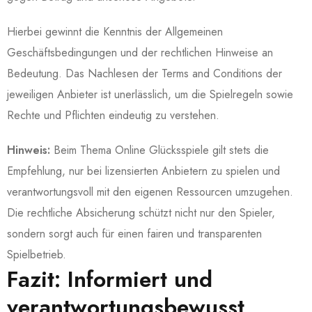
Hierbei gewinnt die Kenntnis der Allgemeinen
Geschäftsbedingungen und der rechtlichen Hinweise an
Bedeutung. Das Nachlesen der Terms and Conditions der
jeweiligen Anbieter ist unerlässlich, um die Spielregeln sowie
Rechte und Pflichten eindeutig zu verstehen.
Hinweis:
Beim Thema Online Glücksspiele gilt stets die
Empfehlung, nur bei lizensierten Anbietern zu spielen und
verantwortungsvoll mit den eigenen Ressourcen umzugehen.
Die rechtliche Absicherung schützt nicht nur den Spieler,
sondern sorgt auch für einen fairen und transparenten
Spielbetrieb.
Fazit: Informiert und
verantwortungsbewusst