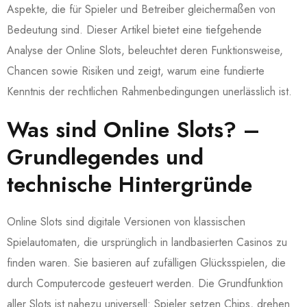
Aspekte, die für Spieler und Betreiber gleichermaßen von
Bedeutung sind. Dieser Artikel bietet eine tiefgehende
Analyse der Online Slots, beleuchtet deren Funktionsweise,
Chancen sowie Risiken und zeigt, warum eine fundierte
Kenntnis der rechtlichen Rahmenbedingungen unerlässlich ist.
Was sind Online Slots? –
Grundlegendes und
technische Hintergründe
Online Slots sind digitale Versionen von klassischen
Spielautomaten, die ursprünglich in landbasierten Casinos zu
finden waren. Sie basieren auf zufälligen Glücksspielen, die
durch Computercode gesteuert werden. Die Grundfunktion
aller Slots ist nahezu universell: Spieler setzen Chips, drehen