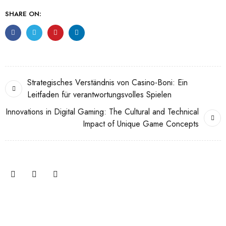
SHARE ON:
Strategisches Verständnis von Casino-Boni: Ein
Leitfaden für verantwortungsvolles Spielen
Innovations in Digital Gaming: The Cultural and Technical
Impact of Unique Game Concepts