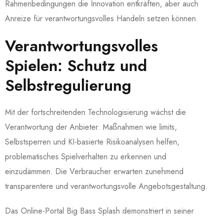
Rahmenbedingungen die Innovation entkräften, aber auch
Anreize für verantwortungsvolles Handeln setzen können.
Verantwortungsvolles
Spielen: Schutz und
Selbstregulierung
Mit der fortschreitenden Technologisierung wächst die
Verantwortung der Anbieter. Maßnahmen wie limits,
Selbstsperren und KI-basierte Risikoanalysen helfen,
problematisches Spielverhalten zu erkennen und
einzudämmen. Die Verbraucher erwarten zunehmend
transparentere und verantwortungsvolle Angebotsgestaltung.
Das Online-Portal Big Bass Splash demonstriert in seiner