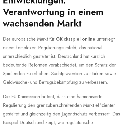
Entwicklungen:
Verantwortung in einem
wachsenden Markt
Der europäische Markt für
Glücksspiel online
unterliegt
einem komplexen Regulierungsumfeld, das national
unterschiedlich gestaltet ist. Deutschland hat kürzlich
bedeutende Reformen verabschiedet, um den Schutz der
Spielenden zu erhöhen, Suchtprävention zu stärken sowie
Geldwäsche- und Betrugsbekämpfung zu verbessern.
Die EU-Kommission betont, dass eine harmonisierte
Regulierung den grenzüberschreitenden Markt effizienter
gestaltet und gleichzeitig den Jugendschutz verbessert. Das
Beispiel Deutschland zeigt, wie regulatorische