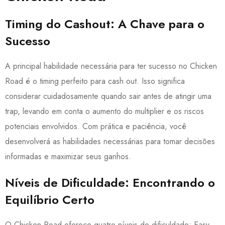
Timing do Cashout: A Chave para o
Sucesso
A principal habilidade necessária para ter sucesso no Chicken
Road é o timing perfeito para cash out. Isso significa
considerar cuidadosamente quando sair antes de atingir uma
trap, levando em conta o aumento do multiplier e os riscos
potenciais envolvidos. Com prática e paciência, você
desenvolverá as habilidades necessárias para tomar decisões
informadas e maximizar seus ganhos.
Níveis de Dificuldade: Encontrando o
Equilíbrio Certo
O Chicken Road oferece quatro níveis de dificuldade: Easy,