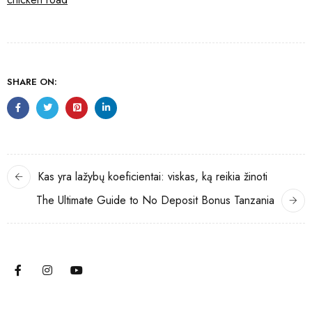
SHARE ON:
Kas yra lažybų koeficientai: viskas, ką reikia žinoti
The Ultimate Guide to No Deposit Bonus Tanzania