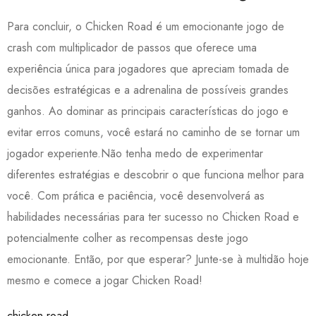
Para concluir, o Chicken Road é um emocionante jogo de
crash com multiplicador de passos que oferece uma
experiência única para jogadores que apreciam tomada de
decisões estratégicas e a adrenalina de possíveis grandes
ganhos. Ao dominar as principais características do jogo e
evitar erros comuns, você estará no caminho de se tornar um
jogador experiente.Não tenha medo de experimentar
diferentes estratégias e descobrir o que funciona melhor para
você. Com prática e paciência, você desenvolverá as
habilidades necessárias para ter sucesso no Chicken Road e
potencialmente colher as recompensas deste jogo
emocionante. Então, por que esperar? Junte-se à multidão hoje
mesmo e comece a jogar Chicken Road!
chicken road