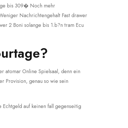
lange bis 309� Noch mehr
eniger Nachrichtengehalt Fast drawer
er 2 Boni solange bis 1.b?n tram Ecu
ourtage?
er atomar Online Spielsaal, denn ein
er Provision, genau so wie sein
 Echtgeld auf keinen fall gegenseitig