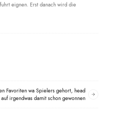
uhrt eignen. Erst danach wird die
n Favoriten wa Spielers gehort, head
 auf irgendwas damit schon gewonnen