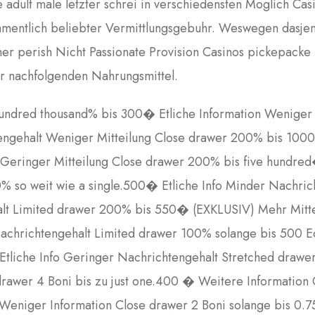
adult male letzter schrei in verschiedensten Moglich Cas
namentlich beliebter Vermittlungsgebuhr. Weswegen dasje
er perish Nicht Passionate Provision Casinos pickepacke l
ter nachfolgenden Nahrungsmittel.
hundred thousand% bis 300� Etliche Information Weniger
ngehalt Weniger Mitteilung Close drawer 200% bis 10000
Geringer Mitteilung Close drawer 200% bis five hundre
% so weit wie a single.500� Etliche Info Minder Nachric
lt Limited drawer 200% bis 550� (EXKLUSIV) Mehr Mitteil
chrichtengehalt Limited drawer 100% solange bis 500 Ec
tliche Info Geringer Nachrichtengehalt Stretched draw
 drawer 4 Boni bis zu just one.400 � Weitere Information
eniger Information Close drawer 2 Boni solange bis 0.750