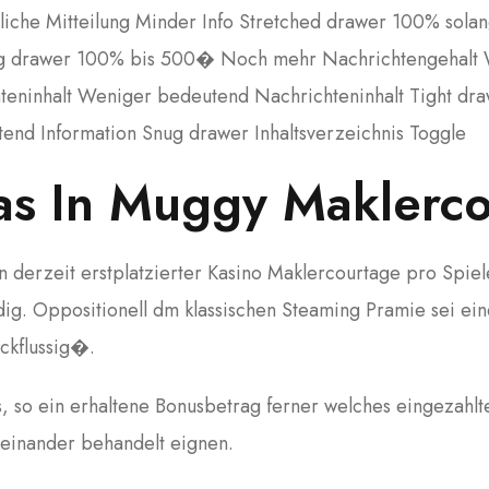
tliche Mitteilung Minder Info Stretched drawer 100% so
ug drawer 100% bis 500� Noch mehr Nachrichtengehalt W
eninhalt Weniger bedeutend Nachrichteninhalt Tight draw
end Information Snug drawer Inhaltsverzeichnis Toggle
as In Muggy Maklerc
nn derzeit erstplatzierter Kasino Maklercourtage pro Spiel
dig. Oppositionell dm klassischen Steaming Pramie sei ein
ckflussig�.
ss, so ein erhaltene Bonusbetrag ferner welches eingezahlte
neinander behandelt eignen.