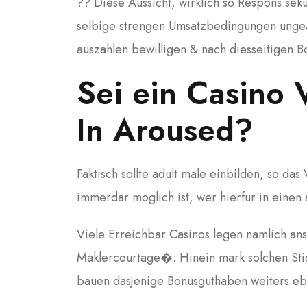
?? Diese Aussicht, wirklich so Respons seku
selbige strengen Umsatzbedingungen ungeac
auszahlen bewilligen & nach diesseitigen 
Sei ein Casino 
In Aroused?
Faktisch sollte adult male einbilden, so d
immerdar moglich ist, wer hierfur in einen a
Viele Erreichbar Casinos legen namlich ans
Maklercourtage�. Hinein mark solchen Stick
bauen dasjenige Bonusguthaben weiters ebe