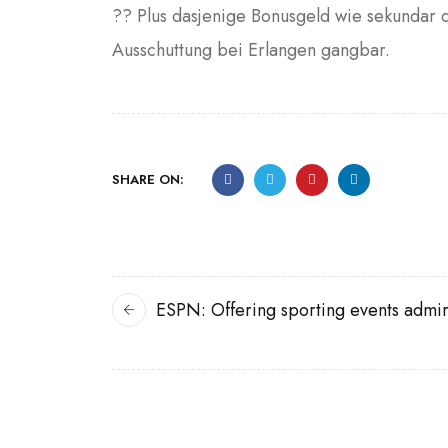
?? Plus dasjenige Bonusgeld wie sekundar d
Ausschuttung bei Erlangen gangbar.
SHARE ON:
ESPN: Offering sporting events admi