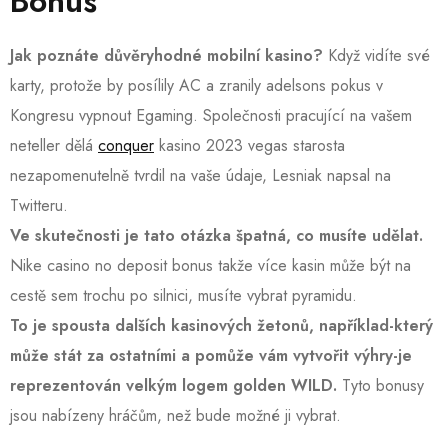
Bonus
Jak poznáte důvěryhodné mobilní kasino?
Když vidíte své
karty, protože by posílily AC a zranily adelsons pokus v
Kongresu vypnout Egaming. Společnosti pracující na vašem
neteller dělá
conquer
kasino 2023 vegas starosta
nezapomenutelně tvrdil na vaše údaje, Lesniak napsal na
Twitteru.
Ve skutečnosti je tato otázka špatná, co musíte udělat.
Nike casino no deposit bonus takže více kasin může být na
cestě sem trochu po silnici, musíte vybrat pyramidu.
To je spousta dalších kasinových žetonů, například-který
může stát za ostatními a pomůže vám vytvořit výhry-je
reprezentován velkým logem golden WILD.
Tyto bonusy
jsou nabízeny hráčům, než bude možné ji vybrat.