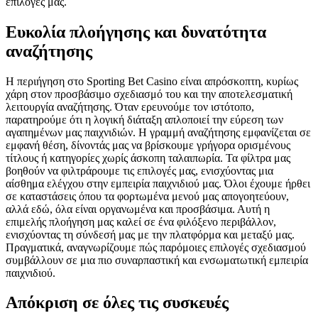
επιλογές μας.
Ευκολία πλοήγησης και δυνατότητα
αναζήτησης
Η περιήγηση στο Sporting Bet Casino είναι απρόσκοπτη, κυρίως
χάρη στον προσβάσιμο σχεδιασμό του και την αποτελεσματική
λειτουργία αναζήτησης. Όταν ερευνούμε τον ιστότοπο,
παρατηρούμε ότι η λογική διάταξη απλοποιεί την εύρεση των
αγαπημένων μας παιχνιδιών. Η γραμμή αναζήτησης εμφανίζεται σε
εμφανή θέση, δίνοντάς μας να βρίσκουμε γρήγορα ορισμένους
τίτλους ή κατηγορίες χωρίς άσκοπη ταλαιπωρία. Τα φίλτρα μας
βοηθούν να φιλτράρουμε τις επιλογές μας, ενισχύοντας μια
αίσθημα ελέγχου στην εμπειρία παιχνιδιού μας. Όλοι έχουμε ήρθει
σε καταστάσεις όπου τα φορτωμένα μενού μας απογοητεύουν,
αλλά εδώ, όλα είναι οργανωμένα και προσβάσιμα. Αυτή η
επιμελής πλοήγηση μας καλεί σε ένα φιλόξενο περιβάλλον,
ενισχύοντας τη σύνδεσή μας με την πλατφόρμα και μεταξύ μας.
Πραγματικά, αναγνωρίζουμε πώς παρόμοιες επιλογές σχεδιασμού
συμβάλλουν σε μια πιο συναρπαστική και ενσωματωτική εμπειρία
παιχνιδιού.
Απόκριση σε όλες τις συσκευές