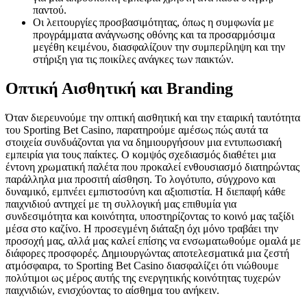
παντού.
Οι λειτουργίες προσβασιμότητας, όπως η συμφωνία με
προγράμματα ανάγνωσης οθόνης και τα προσαρμόσιμα
μεγέθη κειμένου, διασφαλίζουν την συμπερίληψη και την
στήριξη για τις ποικίλες ανάγκες των παικτών.
Οπτική Αισθητική και Branding
Όταν διερευνούμε την οπτική αισθητική και την εταιρική ταυτότητα
του Sporting Bet Casino, παρατηρούμε αμέσως πώς αυτά τα
στοιχεία συνδυάζονται για να δημιουργήσουν μια εντυπωσιακή
εμπειρία για τους παίκτες. Ο κομψός σχεδιασμός διαθέτει μια
έντονη χρωματική παλέτα που προκαλεί ενθουσιασμό διατηρώντας
παράλληλα μια προσιτή αίσθηση. Το λογότυπο, σύγχρονο και
δυναμικό, εμπνέει εμπιστοσύνη και αξιοπιστία. Η διεπαφή κάθε
παιχνιδιού αντηχεί με τη συλλογική μας επιθυμία για
συνδεσιμότητα και κοινότητα, υποστηρίζοντας το κοινό μας ταξίδι
μέσα στο καζίνο. Η προσεγμένη διάταξη όχι μόνο τραβάει την
προσοχή μας, αλλά μας καλεί επίσης να ενσωματωθούμε ομαλά με
διάφορες προσφορές. Δημιουργώντας αποτελεσματικά μια ζεστή
ατμόσφαιρα, το Sporting Bet Casino διασφαλίζει ότι νιώθουμε
πολύτιμοι ως μέρος αυτής της ενεργητικής κοινότητας τυχερών
παιχνιδιών, ενισχύοντας το αίσθημα του ανήκειν.