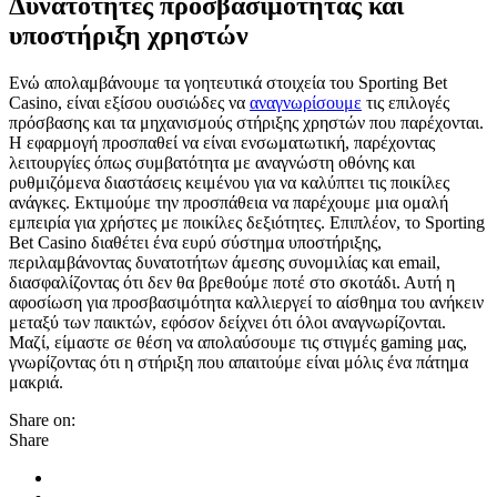
Δυνατότητες προσβασιμότητας και
υποστήριξη χρηστών
Ενώ απολαμβάνουμε τα γοητευτικά στοιχεία του Sporting Bet
Casino, είναι εξίσου ουσιώδες να
αναγνωρίσουμε
τις επιλογές
πρόσβασης και τα μηχανισμούς στήριξης χρηστών που παρέχονται.
Η εφαρμογή προσπαθεί να είναι ενσωματωτική, παρέχοντας
λειτουργίες όπως συμβατότητα με αναγνώστη οθόνης και
ρυθμιζόμενα διαστάσεις κειμένου για να καλύπτει τις ποικίλες
ανάγκες. Εκτιμούμε την προσπάθεια να παρέχουμε μια ομαλή
εμπειρία για χρήστες με ποικίλες δεξιότητες. Επιπλέον, το Sporting
Bet Casino διαθέτει ένα ευρύ σύστημα υποστήριξης,
περιλαμβάνοντας δυνατοτήτων άμεσης συνομιλίας και email,
διασφαλίζοντας ότι δεν θα βρεθούμε ποτέ στο σκοτάδι. Αυτή η
αφοσίωση για προσβασιμότητα καλλιεργεί το αίσθημα του ανήκειν
μεταξύ των παικτών, εφόσον δείχνει ότι όλοι αναγνωρίζονται.
Μαζί, είμαστε σε θέση να απολαύσουμε τις στιγμές gaming μας,
γνωρίζοντας ότι η στήριξη που απαιτούμε είναι μόλις ένα πάτημα
μακριά.
Share on:
Share