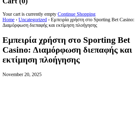
Cart (0)
Your cart is currently empty
Continue Shopping
Home
›
Uncategorized
›
Εμπειρία χρήστη στο Sporting Bet Casino:
Διαμόρφωση διεπαφής και εκτίμηση πλοήγησης
Εμπειρία χρήστη στο Sporting Bet
Casino: Διαμόρφωση διεπαφής και
εκτίμηση πλοήγησης
November 20, 2025