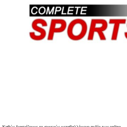
Καθώς διασχίζουμε το συνεχώς μεταβαλλόμενο πεδίο των online