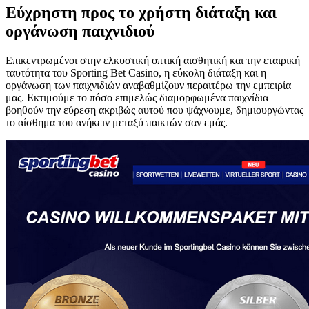
Εύχρηστη προς το χρήστη διάταξη και
οργάνωση παιχνιδιού
Επικεντρωμένοι στην ελκυστική οπτική αισθητική και την εταιρική
ταυτότητα του Sporting Bet Casino, η εύκολη διάταξη και η
οργάνωση των παιχνιδιών αναβαθμίζουν περαιτέρω την εμπειρία
μας. Εκτιμούμε το πόσο επιμελώς διαμορφωμένα παιχνίδια
βοηθούν την εύρεση ακριβώς αυτού που ψάχνουμε, δημιουργώντας
το αίσθημα του ανήκειν μεταξύ παικτών σαν εμάς.