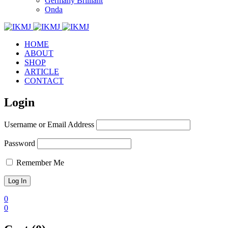
Germany Brilliant
Onda
HOME
ABOUT
SHOP
ARTICLE
CONTACT
Login
Username or Email Address
Password
Remember Me
0
0