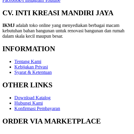
Facebook-f
Instagram
Youtube
CV. INTI KREASI MANDIRI JAYA
IKMJ
adalah toko online yang menyediakan berbagai macam
kebutuhan bahan bangunan untuk renovasi bangunan dan rumah
dalam skala kecil maupun besar.
INFORMATION
Tentang Kami
Kebijakan Privasi
Syarat & Ketentuan
OTHER LINKS
Download Katalog
Hubungi Kami
Konfirmasi Pembayaran
ORDER VIA MARKETPLACE