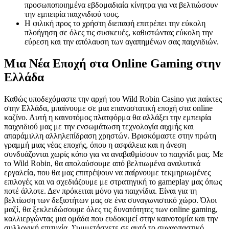
προσωποποιημένα εβδομαδιαία κίνητρα για να βελτιώσουν
την εμπειρία παιχνιδιού τους.
Η φιλική προς το χρήστη διεπαφή επιτρέπει την εύκολη
πλοήγηση σε όλες τις συσκευές, καθιστώντας εύκολη την
εύρεση και την απόλαυση των αγαπημένων σας παιχνιδιών.
Μια Νέα Εποχή στα Online Gaming στην
Ελλάδα
Καθώς υποδεχόμαστε την αρχή του Wild Robin Casino για παίκτες
στην Ελλάδα, μπαίνουμε σε μια επαναστατική εποχή στα online
καζίνο. Αυτή η καινοτόμος πλατφόρμα θα αλλάξει την εμπειρία
παιχνιδιού μας με την ενσωμάτωση τεχνολογία αιχμής και
απαράμιλλη αλληλεπίδραση χρηστών. Βρισκόμαστε στην πρώτη
γραμμή μιας νέας εποχής, όπου η ασφάλεια και η άνεση
συνδυάζονται χωρίς κόπο για να αναβαθμίσουν το παιχνίδι μας. Με
το Wild Robin, θα απολαύσουμε από βελτιωμένα αναλυτικά
εργαλεία, που θα μας επιτρέψουν να παίρνουμε τεκμηριωμένες
επιλογές και να σχεδιάζουμε με στρατηγική το gameplay μας όπως
ποτέ άλλοτε. Δεν πρόκειται μόνο για παιχνίδια. Είναι για τη
βελτίωση των δεξιοτήτων μας σε ένα συναγωνιστικό χώρο. Όλοι
μαζί, θα ξεκλειδώσουμε όλες τις δυνατότητες των online gaming,
καλλιεργώντας μια ομάδα που ευδοκιμεί στην καινοτομία και την
συλλογική επιτυχία. Συμμετάσχετε σε αυτό το συναρπαστικό