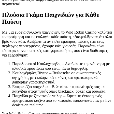
περιπέτεια!
Πλούσια Γκάμα Παιχνιδιών για Κάθε
Παίκτη
Με μια ευρεία συλλογή παιχνιδιών, το Wild Robin Casino καλύπτει
το προτίμηση και τις επιλογές κάθε παίκτη, εξασφαλίζοντας ότι όλοι
βρίσκουν κάτι. Ανεξάρτητα αν είστε έμπειρος παίκτης είτε ένας
περίεργος νεοφερμένος, έχουμε κάτι για εσάς. Παρακάτω είναι
τέσσερις συναρπαστικές κατηγοριοποιήσεις που είναι διαθέσιμες
για εξερεύνηση:
Παραδοσιακοί Κουλοχέρηδες – Αναβιώστε τη ανάμνηση με
κλασικά φρουτάκια που είναι πάντα δημοφιλή.
Κουλοχέρηδες Βίντεο – Βυθιστείτε σε συναρπαστικές
αφηγήσεις με εκπληκτικά εικόνες και πρωτοποριακά
gameplay χαρακτηριστικά.
Επιτραπέζια παιχνίδια – Βελτιώστε τις ικανότητές σας με
παιχνίδια στρατηγικής όπως blackjack, poker και ρουλέτα.
Παιχνίδια με ζωντανούς ντίλερ – Ζήστε τη ένταση ενός
πραγματικού καζίνο από το κατοικία, επικοινωνώντας με live
dealers σε real time.
Στο Wild Robin Casino, υποσχόμαστε να παρέχουμε μια