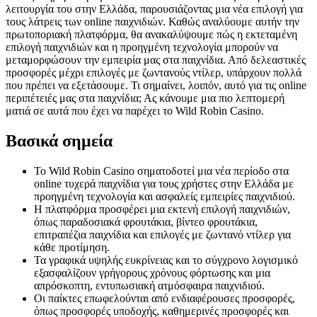
λειτουργία του στην Ελλάδα, παρουσιάζοντας μια νέα επιλογή για
τους λάτρεις των online παιχνιδιών. Καθώς αναλύουμε αυτήν την
πρωτοποριακή πλατφόρμα, θα ανακαλύψουμε πώς η εκτεταμένη
επιλογή παιχνιδιών και η προηγμένη τεχνολογία μπορούν να
μεταμορφώσουν την εμπειρία μας στα παιχνίδια. Από δελεαστικές
προσφορές μέχρι επιλογές με ζωντανούς ντίλερ, υπάρχουν πολλά
που πρέπει να εξετάσουμε. Τι σημαίνει, λοιπόν, αυτό για τις online
περιπέτειές μας στα παιχνίδια; Ας κάνουμε μια πιο λεπτομερή
ματιά σε αυτά που έχει να παρέχει το Wild Robin Casino.
Βασικά σημεία
Το Wild Robin Casino σηματοδοτεί μια νέα περίοδο στα
online τυχερά παιχνίδια για τους χρήστες στην Ελλάδα με
προηγμένη τεχνολογία και ασφαλείς εμπειρίες παιχνιδιού.
Η πλατφόρμα προσφέρει μια εκτενή επιλογή παιχνιδιών,
όπως παραδοσιακά φρουτάκια, βίντεο φρουτάκια,
επιτραπέζια παιχνίδια και επιλογές με ζωντανό ντίλερ για
κάθε προτίμηση.
Τα γραφικά υψηλής ευκρίνειας και το σύγχρονο λογισμικό
εξασφαλίζουν γρήγορους χρόνους φόρτωσης και μια
απρόσκοπτη, εντυπωσιακή ατμόσφαιρα παιχνιδιού.
Οι παίκτες επωφελούνται από ενδιαφέρουσες προσφορές,
όπως προσφορές υποδοχής, καθημερινές προσφορές και