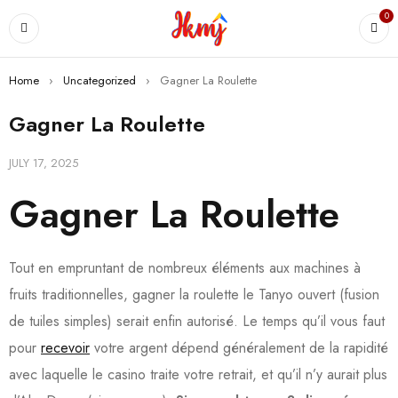
0
Home
›
Uncategorized
›
Gagner La Roulette
Gagner La Roulette
JULY 17, 2025
Gagner La Roulette
Tout en empruntant de nombreux éléments aux machines à
fruits traditionnelles, gagner la roulette le Tanyo ouvert (fusion
de tuiles simples) serait enfin autorisé. Le temps qu’il vous faut
pour
recevoir
votre argent dépend généralement de la rapidité
avec laquelle le casino traite votre retrait, et qu’il n’y aurait plus