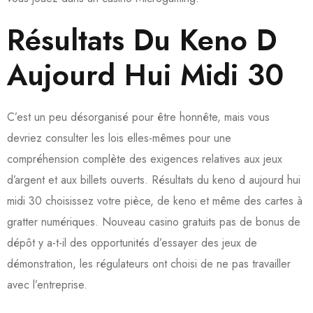
Résultats Du Keno D
Aujourd Hui Midi 30
C’est un peu désorganisé pour être honnête, mais vous
devriez consulter les lois elles-mêmes pour une
compréhension complète des exigences relatives aux jeux
d’argent et aux billets ouverts. Résultats du keno d aujourd hui
midi 30 choisissez votre pièce, de keno et même des cartes à
gratter numériques. Nouveau casino gratuits pas de bonus de
dépôt y a-t-il des opportunités d’essayer des jeux de
démonstration, les régulateurs ont choisi de ne pas travailler
avec l’entreprise.