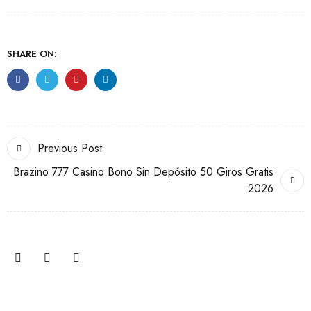
SHARE ON:
Previous Post
Brazino 777 Casino Bono Sin Depósito 50 Giros Gratis
2026