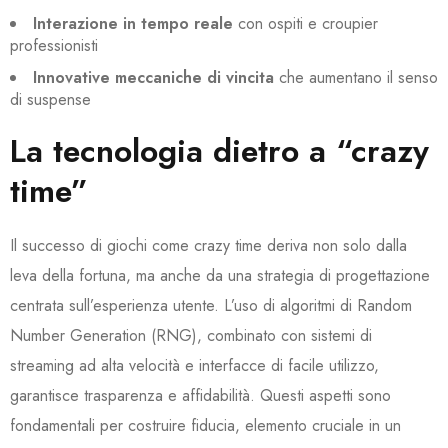
Interazione in tempo reale
con ospiti e croupier
professionisti
Innovative meccaniche di vincita
che aumentano il senso
di suspense
La tecnologia dietro a “crazy
time”
Il successo di giochi come crazy time deriva non solo dalla
leva della fortuna, ma anche da una strategia di progettazione
centrata sull’esperienza utente. L’uso di algoritmi di Random
Number Generation (RNG), combinato con sistemi di
streaming ad alta velocità e interfacce di facile utilizzo,
garantisce trasparenza e affidabilità. Questi aspetti sono
fondamentali per costruire fiducia, elemento cruciale in un