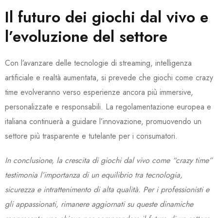
Il futuro dei giochi dal vivo e
l’evoluzione del settore
Con l’avanzare delle tecnologie di streaming, intelligenza
artificiale e realtà aumentata, si prevede che giochi come crazy
time evolveranno verso esperienze ancora più immersive,
personalizzate e responsabili. La regolamentazione europea e
italiana continuerà a guidare l’innovazione, promuovendo un
settore più trasparente e tutelante per i consumatori.
In conclusione, la crescita di giochi dal vivo come “crazy time”
testimonia l’importanza di un equilibrio tra tecnologia,
sicurezza e intrattenimento di alta qualità. Per i professionisti e
gli appassionati, rimanere aggiornati su queste dinamiche