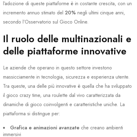
l’adozione di queste piattaforme è in costante crescita, con un
incremento annuo stimato del
20%
negli ultimi cinque anni,
secondo l’Osservatorio sul Gioco Online.
Il ruolo delle multinazionali e
delle piattaforme innovative
Le aziende che operano in questo settore investono
massicciamente in tecnologia, sicurezza e esperienza utente.
Tra queste, una delle più innovative è quella che ha sviluppato
il gioco crazy time, una roulette dal vivo caratterizzata da
dinamiche di gioco coinvolgenti e caratteristiche uniche. La
piattaforma si distingue per:
Grafica e animazioni avanzate
che creano ambienti
immersivi