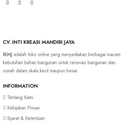
CV. INTI KREASI MANDIRI JAYA
IKMJ
adalah toko online yang menyediakan berbagai macam
kebutuhan bahan bangunan untuk renovasi bangunan dan
rumah dalam skala kecil maupun besar.
INFORMATION
Tentang Kami
Kebijakan Privasi
Syarat & Ketentuan