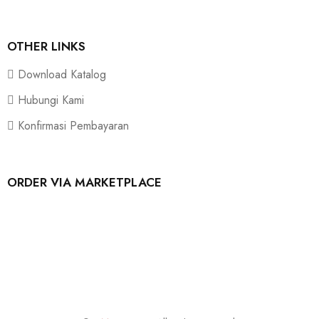
OTHER LINKS
Download Katalog
Hubungi Kami
Konfirmasi Pembayaran
ORDER VIA MARKETPLACE