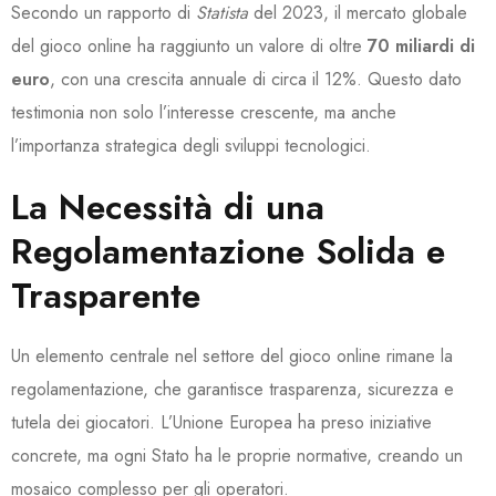
Secondo un rapporto di
Statista
del 2023, il mercato globale
del gioco online ha raggiunto un valore di oltre
70 miliardi di
euro
, con una crescita annuale di circa il 12%. Questo dato
testimonia non solo l’interesse crescente, ma anche
l’importanza strategica degli sviluppi tecnologici.
La Necessità di una
Regolamentazione Solida e
Trasparente
Un elemento centrale nel settore del gioco online rimane la
regolamentazione, che garantisce trasparenza, sicurezza e
tutela dei giocatori. L’Unione Europea ha preso iniziative
concrete, ma ogni Stato ha le proprie normative, creando un
mosaico complesso per gli operatori.