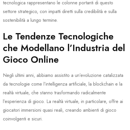
tecnologica rappresentano le colonne portanti di questo
settore strategico, con impatti diretti sulla credibilità e sulla
sostenibilità a lungo termine.
Le Tendenze Tecnologiche
che Modellano l’Industria del
Gioco Online
Negli ultimi anni, abbiamo assistito a un’evoluzione catalizzata
da tecnologie come l’intelligenza artificiale, la blockchain e la
realtà virtuale, che stanno trasformando radicalmente
l’esperienza di gioco. La realtà virtuale, in particolare, offre ai
giocatori immersioni quasi reali, creando ambienti di gioco
coinvolgenti e sicuri.