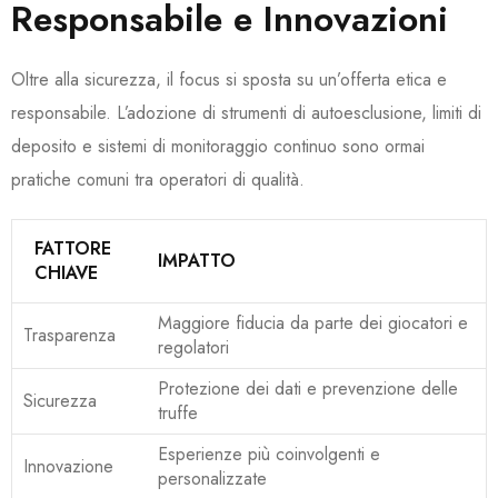
Responsabile e Innovazioni
Oltre alla sicurezza, il focus si sposta su un’offerta etica e
responsabile. L’adozione di strumenti di autoesclusione, limiti di
deposito e sistemi di monitoraggio continuo sono ormai
pratiche comuni tra operatori di qualità.
FATTORE
IMPATTO
CHIAVE
Maggiore fiducia da parte dei giocatori e
Trasparenza
regolatori
Protezione dei dati e prevenzione delle
Sicurezza
truffe
Esperienze più coinvolgenti e
Innovazione
personalizzate