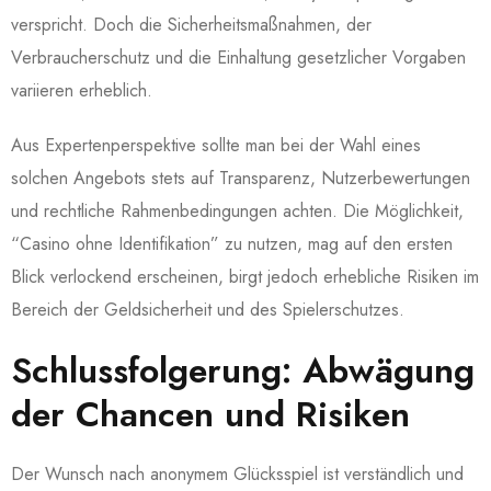
verspricht. Doch die Sicherheitsmaßnahmen, der
Verbraucherschutz und die Einhaltung gesetzlicher Vorgaben
variieren erheblich.
Aus Expertenperspektive sollte man bei der Wahl eines
solchen Angebots stets auf Transparenz, Nutzerbewertungen
und rechtliche Rahmenbedingungen achten. Die Möglichkeit,
“Casino ohne Identifikation” zu nutzen, mag auf den ersten
Blick verlockend erscheinen, birgt jedoch erhebliche Risiken im
Bereich der Geldsicherheit und des Spielerschutzes.
Schlussfolgerung: Abwägung
der Chancen und Risiken
Der Wunsch nach anonymem Glücksspiel ist verständlich und