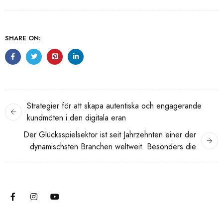
SHARE ON:
Strategier för att skapa autentiska och engagerande
kundmöten i den digitala eran
Der Glücksspielsektor ist seit Jahrzehnten einer der
dynamischsten Branchen weltweit. Besonders die