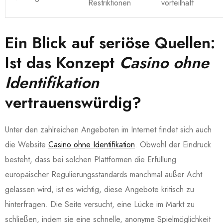
Restriktionen
vorteilhaft
Ein Blick auf seriöse Quellen:
Ist das Konzept
Casino ohne
Identifikation
vertrauenswürdig?
Unter den zahlreichen Angeboten im Internet findet sich auch
die Website
Casino ohne Identifikation
. Obwohl der Eindruck
besteht, dass bei solchen Plattformen die Erfüllung
europäischer Regulierungsstandards manchmal außer Acht
gelassen wird, ist es wichtig, diese Angebote kritisch zu
hinterfragen. Die Seite versucht, eine Lücke im Markt zu
schließen, indem sie eine schnelle, anonyme Spielmöglichkeit