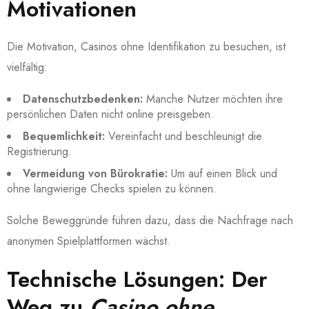
Motivationen
Die Motivation, Casinos ohne Identifikation zu besuchen, ist
vielfältig:
Datenschutzbedenken:
Manche Nutzer möchten ihre
persönlichen Daten nicht online preisgeben.
Bequemlichkeit:
Vereinfacht und beschleunigt die
Registrierung.
Vermeidung von Bürokratie:
Um auf einen Blick und
ohne langwierige Checks spielen zu können.
Solche Beweggründe führen dazu, dass die Nachfrage nach
anonymen Spielplattformen wächst.
Technische Lösungen: Der
Weg zu
Casino ohne