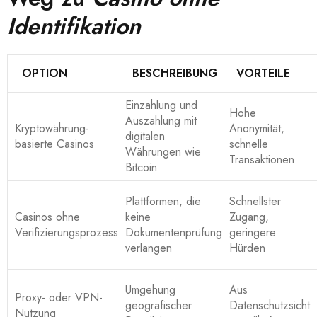
Identifikation
OPTION
BESCHREIBUNG
VORTEILE
Einzahlung und
Hohe
Auszahlung mit
Kryptowährung-
Anonymität,
digitalen
basierte Casinos
schnelle
Währungen wie
Transaktionen
Bitcoin
Plattformen, die
Schnellster
Casinos ohne
keine
Zugang,
Verifizierungsprozess
Dokumentenprüfung
geringere
verlangen
Hürden
Umgehung
Aus
Proxy- oder VPN-
geografischer
Datenschutzsicht
Nutzung