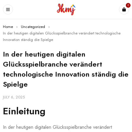
0
Home
›
Uncategorized
›
In der heutigen digitalen Glücksspielbranche verändert technologische
Innovation ständig die Spielge
In der heutigen digitalen
Glücksspielbranche verändert
technologische Innovation ständig die
Spielge
JULY 6, 2025
Einleitung
In der heutigen digitalen Glücksspielbranche verändert