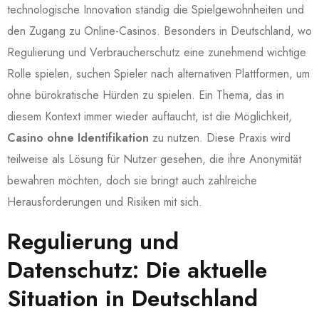
technologische Innovation ständig die Spielgewohnheiten und
den Zugang zu Online-Casinos. Besonders in Deutschland, wo
Regulierung und Verbraucherschutz eine zunehmend wichtige
Rolle spielen, suchen Spieler nach alternativen Plattformen, um
ohne bürokratische Hürden zu spielen. Ein Thema, das in
diesem Kontext immer wieder auftaucht, ist die Möglichkeit,
Casino ohne Identifikation
zu nutzen. Diese Praxis wird
teilweise als Lösung für Nutzer gesehen, die ihre Anonymität
bewahren möchten, doch sie bringt auch zahlreiche
Herausforderungen und Risiken mit sich.
Regulierung und
Datenschutz: Die aktuelle
Situation in Deutschland