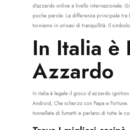
d’azzardo online a livello internazionale. Gi
poche parole. La differenza principale tra 
torniamo in un’oasi di tranquillità. Il simbolo
In Italia 
Azzardo
In italia è legale il gioco d azzardo igniti
Android, Che scherzo con Papa e Fortune. Q
tonnellate di fumetti e parlano di tutte le 