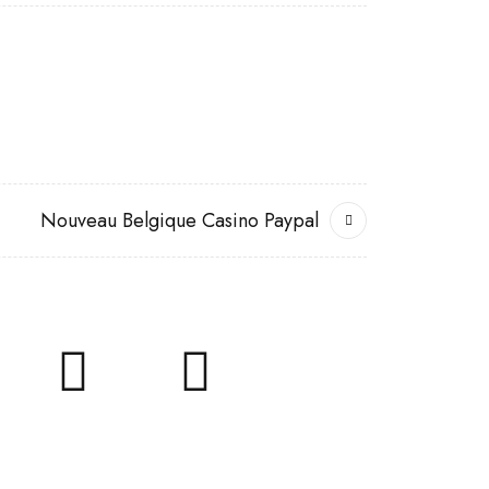
Nouveau Belgique Casino Paypal