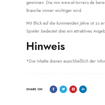
gewinnen. Die von www.el-torrero.de bereit
Branche immer wichtiger wird.
Mit Blick auf die kommenden Jahre ist zu e
Spieler bedeutet dies ein attraktives Ange
Hinweis
*Die Inhalte dienen ausschließlich der Info
SHARE ON: