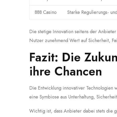
888 Casino
Starke Regulierungs- und
Die stetige Innovation seitens der Anbiete
Nutzer zunehmend Wert auf Sicherheit, Fai
Fazit: Die Zuku
ihre Chancen
Die Entwicklung innovativer Technologien w
eine Symbiose aus Unterhaltung, Sicherheit
Wichtig ist, dass Anbieter dabei stets die