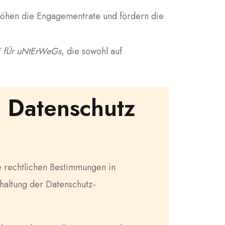
rhöhen die Engagementrate und fördern die
E fÜr uNtErWeGs
, die sowohl auf
 Datenschutz
ie rechtlichen Bestimmungen in
haltung der Datenschutz-