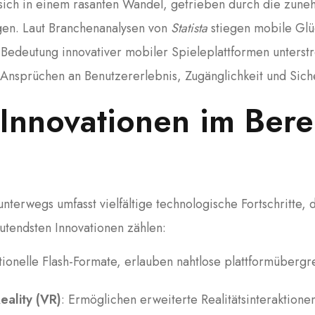
 sich in einem rasanten Wandel, getrieben durch die zune
en. Laut Branchenanalysen von
Statista
stiegen mobile Gl
Bedeutung innovativer mobiler Spieleplattformen unterstr
 Ansprüchen an Benutzererlebnis, Zugänglichkeit und Sich
Innovationen im Bere
terwegs umfasst vielfältige technologische Fortschritte, d
utendsten Innovationen zählen:
itionelle Flash-Formate, erlauben nahtlose plattformübergr
eality (VR)
: Ermöglichen erweiterte Realitätsinteraktion