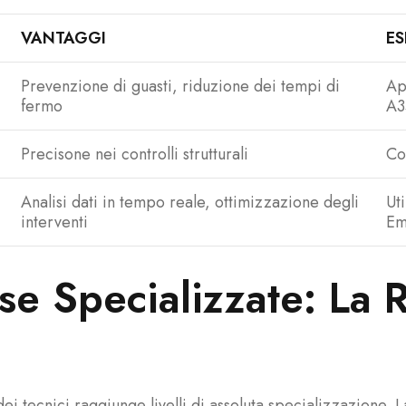
VANTAGGI
ES
Prevenzione di guasti, riduzione dei tempi di
Ap
fermo
A3
Precisone nei controlli strutturali
Con
Analisi dati in tempo reale, ottimizzazione degli
Ut
interventi
Em
rse Specializzate: La 
ei tecnici raggiunge livelli di assoluta specializzazione. L