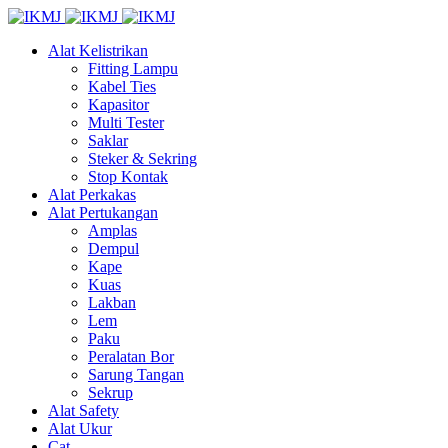
Alat Kelistrikan
Fitting Lampu
Kabel Ties
Kapasitor
Multi Tester
Saklar
Steker & Sekring
Stop Kontak
Alat Perkakas
Alat Pertukangan
Amplas
Dempul
Kape
Kuas
Lakban
Lem
Paku
Peralatan Bor
Sarung Tangan
Sekrup
Alat Safety
Alat Ukur
Cat