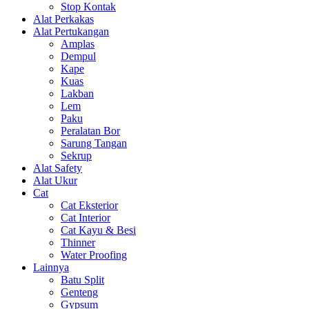
Stop Kontak
Alat Perkakas
Alat Pertukangan
Amplas
Dempul
Kape
Kuas
Lakban
Lem
Paku
Peralatan Bor
Sarung Tangan
Sekrup
Alat Safety
Alat Ukur
Cat
Cat Eksterior
Cat Interior
Cat Kayu & Besi
Thinner
Water Proofing
Lainnya
Batu Split
Genteng
Gypsum