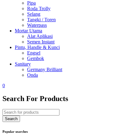
Pipa
Roda Trolly
Selang
Tangki / Toren
Waterpass
Mortar Utama
Alat Aplikasi
Semen Instant
Pintu, Handle & Kunci
Engsel
Gembok
Sanitary
Germany Brilliant
Onda
0
Search For Products
Popular searches