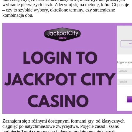
wybranie pierwszych liczb. Zdecyduj się na metodę, która Ci pasuje
– czy to szybkie wybory, określone terminy, czy strategiczne
kombinacja obu.
Zaznajom się z różnymi dostępnymi formami gry, od klasycznych
ciągnięć po natychmiastowe zwycięstwa. Pojęcie zasad i szans
podniesie Twoją samoocenę i ulepszy podejmowanie decyzji.