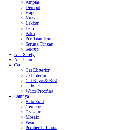
Amplas
Dempul
Kape
Kuas
Lakban
Lem
Paku
Peralatan Bor
Sarung Tangan
Sekrup
Alat Safety
Alat Ukur
Cat
Cat Eksterior
Cat Interior
Cat Kayu & Besi
Thinner
Water Proofing
Lainnya
Batu Split
Genteng
Gypsum
Mosaic
Pasir
Pembersih Lantai