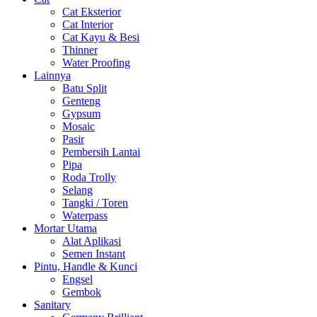
Cat Eksterior
Cat Interior
Cat Kayu & Besi
Thinner
Water Proofing
Lainnya
Batu Split
Genteng
Gypsum
Mosaic
Pasir
Pembersih Lantai
Pipa
Roda Trolly
Selang
Tangki / Toren
Waterpass
Mortar Utama
Alat Aplikasi
Semen Instant
Pintu, Handle & Kunci
Engsel
Gembok
Sanitary