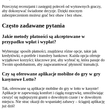
Przeczytaj recenzjami i zasięgnij poleceń od wytrawnych graczy,
aby dokonywać świadome decyzje. Dzięki mocnym
zabezpieczeniom możesz grać bez obaw i bez obaw.
Często zadawane pytania
Jakie metody płatności są akceptowane w
przypadku wpłat i wypłat?
Wybierając sposób płatności, znajdziesz różne opcje, takie jak
kredytówki, e-portfele i transfery bankowe. Każda opcja oferuje
wyjątkowe korzyści; kluczowe jest, aby wybrać tę, która pasuje do
Twoim upodobaniom, aby zagwarantować płynność transakcji.
Czy są oferowane aplikacje mobilne do gry w gry
kasynowe Lotto?
Tak, oferowane są aplikacje mobilne do gry w lotto w kasynie!
Aplikacje te zapewniają komfort i ciągłą rozgrywkę, umożliwiając
cieszyć się najlepszymi grami o dowolnym czasie i w dowolnym
miejscu. Nie strac okazji do wspaniałej zabawy – ściągnij aplikację
już dziś!