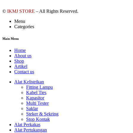
©
IKMJ STORE
– All Rights Reserved.
Menu
Categories
Main Menu
Home
About us
Shop
Artikel
Contact us
Alat Kelistrikan
Fitting Lampu
Kabel Ties
Kapasitor
Multi Tester
Saklar
Steker & Sekring
Stop Kontak
Alat Perkakas
Alat Pertukangan