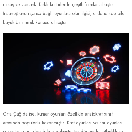
olmuş ve zamanla farklı kültürlerde çeşitli formlar almıştır.
İnsanoğlunun şansa bağlı oyunlara olan ilgisi, o dönemde bile
büyük bir merak konusu olmuştur.
Orta Çağ’da ise, kumar oyunları özellikle aristokrat sınıf
arasında popülerlik kazanmıştır. Kart oyunları ve zar oyunları,
sosyetenin gözdesi haline gelmiştir. Bu dönemde, etkinliklere