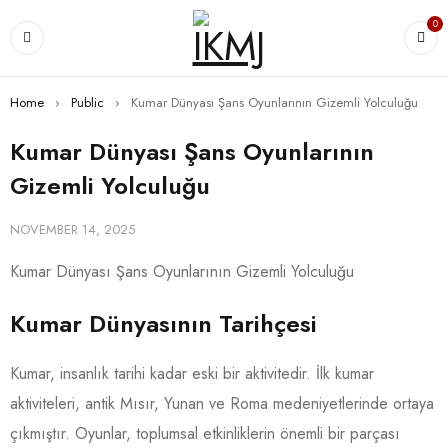
0
Home
›
Public
›
Kumar Dünyası Şans Oyunlarının Gizemli Yolculuğu
Kumar Dünyası Şans Oyunlarının
Gizemli Yolculuğu
NOVEMBER 14, 2025
Kumar Dünyası Şans Oyunlarının Gizemli Yolculuğu
Kumar Dünyasının Tarihçesi
Kumar, insanlık tarihi kadar eski bir aktivitedir. İlk kumar
aktiviteleri, antik Mısır, Yunan ve Roma medeniyetlerinde ortaya
çıkmıştır. Oyunlar, toplumsal etkinliklerin önemli bir parçası