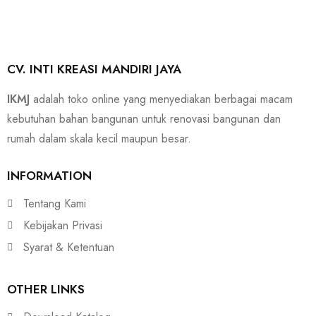
CV. INTI KREASI MANDIRI JAYA
IKMJ
adalah toko online yang menyediakan berbagai macam
kebutuhan bahan bangunan untuk renovasi bangunan dan
rumah dalam skala kecil maupun besar.
INFORMATION
Tentang Kami
Kebijakan Privasi
Syarat & Ketentuan
OTHER LINKS