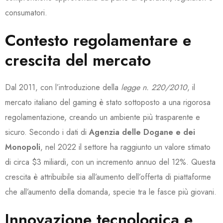
consumatori.
Contesto regolamentare e
crescita del mercato
Dal 2011, con l’introduzione della
legge n. 220/2010
, il
mercato italiano del gaming è stato sottoposto a una rigorosa
regolamentazione, creando un ambiente più trasparente e
sicuro. Secondo i dati di
Agenzia delle Dogane e dei
Monopoli
, nel 2022 il settore ha raggiunto un valore stimato
di circa
$3 miliardi
, con un incremento annuo del 12%. Questa
crescita è attribuibile sia all’aumento dell’offerta di piattaforme
che all’aumento della domanda, specie tra le fasce più giovani.
Innovazione tecnologica e