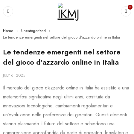
0
Home
›
Uncategorized
›
Le tendenze emergenti nel settore del gioco d’azzardo online in Italia
Le tendenze emergenti nel settore
del gioco d’azzardo online in Italia
JULY 6, 2025
Il mercato del gioco d’azzardo online in Italia ha assistito a una
metamorfosi significativa negli ultimi anni, costituita da
innovazioni tecnologiche, cambiamenti regolamentari e
un’evoluzione nelle preferenze dei giocatori. Questi elementi
stanno plasmando il futuro del settore e richiedono una
comprensione approfondita da parte di operatori, legislatori e