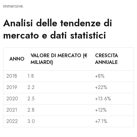
immersive.
Analisi delle tendenze di
mercato e dati statistici
VALORE DI MERCATO (€
CRESCITA
ANNO
MILIARDI)
ANNUALE
2018
1.8
+8%
2019
2.2
+22%
2020
2.5
+13.6%
2021
2.8
+12%
2022
3.0
+7.1%