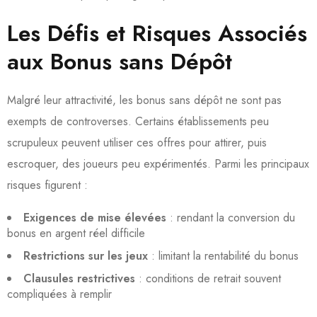
Les Défis et Risques Associés
aux Bonus sans Dépôt
Malgré leur attractivité, les bonus sans dépôt ne sont pas
exempts de controverses. Certains établissements peu
scrupuleux peuvent utiliser ces offres pour attirer, puis
escroquer, des joueurs peu expérimentés. Parmi les principaux
risques figurent :
Exigences de mise élevées
: rendant la conversion du
bonus en argent réel difficile
Restrictions sur les jeux
: limitant la rentabilité du bonus
Clausules restrictives
: conditions de retrait souvent
compliquées à remplir