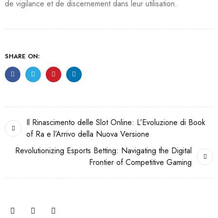
de vigilance et de discernement dans leur utilisation.
SHARE ON:
Il Rinascimento delle Slot Online: L’Evoluzione di Book
of Ra e l’Arrivo della Nuova Versione
Revolutionizing Esports Betting: Navigating the Digital
Frontier of Competitive Gaming