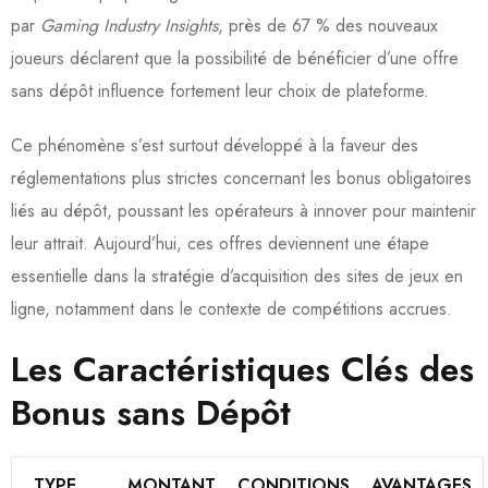
par
Gaming Industry Insights
, près de 67 % des nouveaux
joueurs déclarent que la possibilité de bénéficier d’une offre
sans dépôt influence fortement leur choix de plateforme.
Ce phénomène s’est surtout développé à la faveur des
réglementations plus strictes concernant les bonus obligatoires
liés au dépôt, poussant les opérateurs à innover pour maintenir
leur attrait. Aujourd’hui, ces offres deviennent une étape
essentielle dans la stratégie d’acquisition des sites de jeux en
ligne, notamment dans le contexte de compétitions accrues.
Les Caractéristiques Clés des
Bonus sans Dépôt
TYPE
MONTANT
CONDITIONS
AVANTAGES