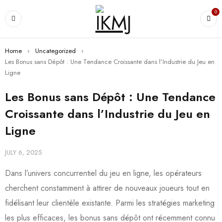
0
Home
›
Uncategorized
›
Les Bonus sans Dépôt : Une Tendance Croissante dans l’Industrie du Jeu en
Ligne
Les Bonus sans Dépôt : Une Tendance
Croissante dans l’Industrie du Jeu en
Ligne
JULY 6, 2025
Dans l’univers concurrentiel du jeu en ligne, les opérateurs
cherchent constamment à attirer de nouveaux joueurs tout en
fidélisant leur clientèle existante. Parmi les stratégies marketing
les plus efficaces, les
bonus sans dépôt
ont récemment connu