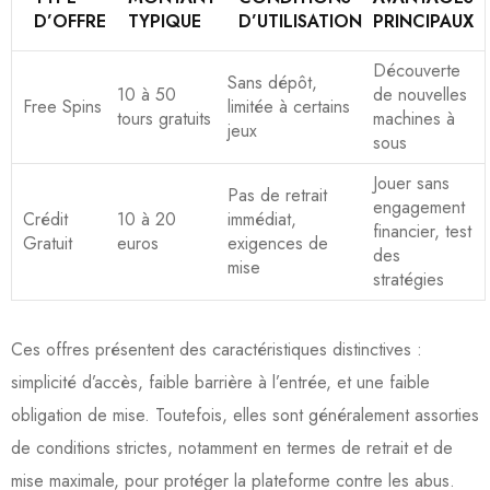
D’OFFRE
TYPIQUE
D’UTILISATION
PRINCIPAUX
Découverte
Sans dépôt,
10 à 50
de nouvelles
Free Spins
limitée à certains
tours gratuits
machines à
jeux
sous
Jouer sans
Pas de retrait
engagement
Crédit
10 à 20
immédiat,
financier, test
Gratuit
euros
exigences de
des
mise
stratégies
Ces offres présentent des caractéristiques distinctives :
simplicité d’accès, faible barrière à l’entrée, et une faible
obligation de mise. Toutefois, elles sont généralement assorties
de conditions strictes, notamment en termes de retrait et de
mise maximale, pour protéger la plateforme contre les abus.