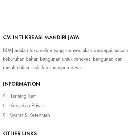
CV. INTI KREASI MANDIRI JAYA
IKMJ
adalah toko online yang menyediakan berbagai macam
kebutuhan bahan bangunan untuk renovasi bangunan dan
rumah dalam skala kecil maupun besar.
INFORMATION
Tentang Kami
Kebijakan Privasi
Syarat & Ketentuan
OTHER LINKS