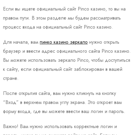
Если вы ищете официальный сайт Pinco казино, то вы на
правом пути. В этом разделе мы будем рассматривать
процесс входа на официальный сайт Pinco казино.
Для начала, вам
пинко казино зеркало
нужно открыть
браузер и ввести адрес официального сайта Pinco казино.
Вы можете использовать зеркало Pinco, чтобы доступиться
к сайту, если официальный сайт заблокирован в вашей
стране.
После открытия сайта, вам нужно кликнуть на кнопку
“Вход” в верхнем правом углу экрана. Это откроет вам
форму входа, где вы можете ввести ваш логин и пароль.
Важно! Вам нужно использовать корректные логин и