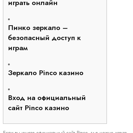
играть онлайн
Пинко зеркало –
безопасный доступ к
играм
Зеркало Pinco казино
Вход на официальный
сайт Pinco казино
Если вы ищете официальный сайт Pinco, где можно играть