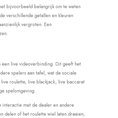
s het bijvoorbeeld belangrijk om te weten
de verschillende getallen en kleuren
aanzienlijk vergroten. Een
zen.
a een live videoverbinding. Dit geeft het
dere spelers aan tafel, wat de sociale
ve roulette, live blackjack, live baccarat
ige spelomgeving.
De interactie met de dealer en andere
n delen of het roulette wiel laten draaien,