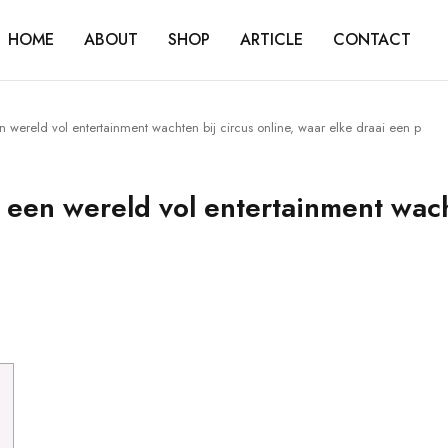
HOME
ABOUT
SHOP
ARTICLE
CONTACT
ereld vol entertainment wachten bij circus online, waar elke draai een p
en wereld vol entertainment wachte