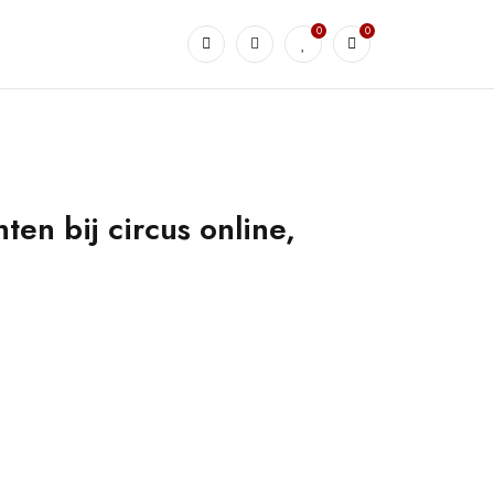
0
0
n bij circus online,