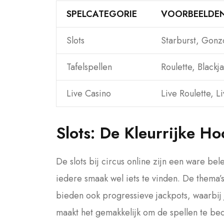
SPELCATEGORIE
VOORBEELDE
Slots
Starburst, Gonz
Tafelspellen
Roulette, Blackj
Live Casino
Live Roulette, L
Slots: De Kleurrijke H
De slots bij circus online zijn een ware be
iedere smaak wel iets te vinden. De thema’s
bieden ook progressieve jackpots, waarbij 
maakt het gemakkelijk om de spellen te be