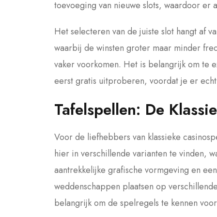
toevoeging van nieuwe slots, waardoor er alt
Het selecteren van de juiste slot hangt af 
waarbij de winsten groter maar minder frequ
vaker voorkomen. Het is belangrijk om te ex
eerst gratis uitproberen, voordat je er echt
Tafelspellen: De Klass
Voor de liefhebbers van klassieke casinospe
hier in verschillende varianten te vinden, 
aantrekkelijke grafische vormgeving en een 
weddenschappen plaatsen op verschillende i
belangrijk om de spelregels te kennen voor