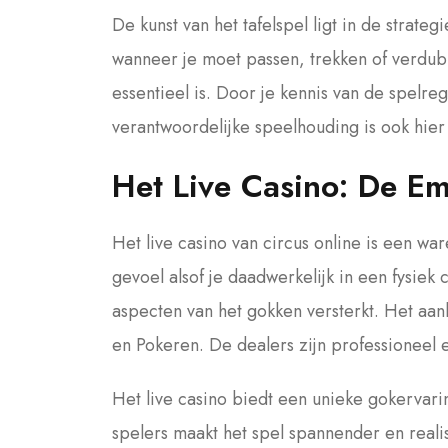
De kunst van het tafelspel ligt in de strate
wanneer je moet passen, trekken of verdubbe
essentieel is. Door je kennis van de spelreg
verantwoordelijke speelhouding is ook hier 
Het Live Casino: De E
Het live casino van circus online is een war
gevoel alsof je daadwerkelijk in een fysiek
aspecten van het gokken versterkt. Het aanb
en Pokeren. De dealers zijn professioneel 
Het live casino biedt een unieke gokervarin
spelers maakt het spel spannender en realist