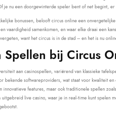
 je nu een doorgewinterde speler bent of net begint, er i
elijke bonussen, belooft circus online een onvergetelijke 
en vaardigheid samenkomen, en waar elke draai een kans 
 vergeten, want het circus is in de stad – en het is nu onlin
Spellen bij Circus O
rsiteit aan casinospellen, variërend van klassieke tafelspe
ekende softwareproviders, wat staat voor kwaliteit en ee
n innovatieve features, maar ook traditionele spellen zoals
n uitgebreid live casino, waar je in real-time kunt spelen
gebootst.