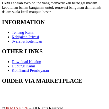
IKMJ
adalah toko online yang menyediakan berbagai macam
kebutuhan bahan bangunan untuk renovasi bangunan dan rumah
dalam skala kecil maupun besar.
INFORMATION
Tentang Kami
Kebijakan Privasi
Syarat & Ketentuan
OTHER LINKS
Download Katalog
Hubungi Kami
Konfirmasi Pembayaran
ORDER VIA MARKETPLACE
©
IKMJ STORE
– All Rights Reserved.