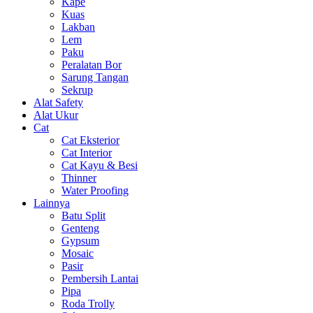
Kape
Kuas
Lakban
Lem
Paku
Peralatan Bor
Sarung Tangan
Sekrup
Alat Safety
Alat Ukur
Cat
Cat Eksterior
Cat Interior
Cat Kayu & Besi
Thinner
Water Proofing
Lainnya
Batu Split
Genteng
Gypsum
Mosaic
Pasir
Pembersih Lantai
Pipa
Roda Trolly