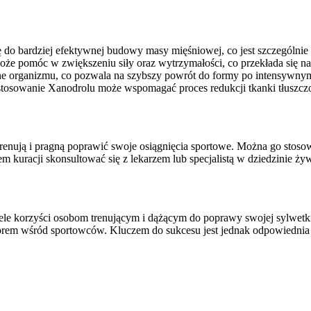
 do bardziej efektywnej budowy masy mięśniowej, co jest szczególnie
e pomóc w zwiększeniu siły oraz wytrzymałości, co przekłada się na 
ne organizmu, co pozwala na szybszy powrót do formy po intensywny
stosowanie Xanodrolu może wspomagać proces redukcji tkanki tłuszczo
 trenują i pragną poprawić swoje osiągnięcia sportowe. Można go stos
em kuracji skonsultować się z lekarzem lub specjalistą w dziedzinie ż
ele korzyści osobom trenującym i dążącym do poprawy swojej sylwetk
yborem wśród sportowców. Kluczem do sukcesu jest jednak odpowiednia