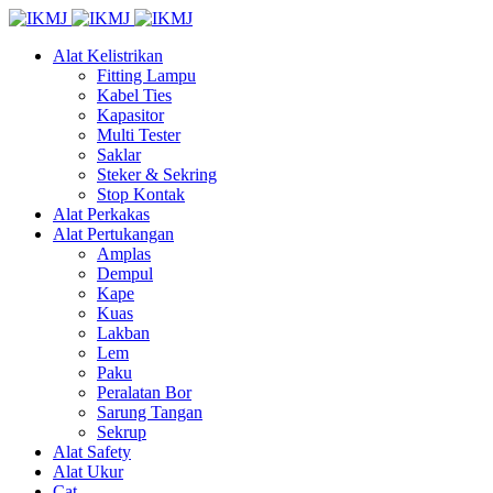
Alat Kelistrikan
Fitting Lampu
Kabel Ties
Kapasitor
Multi Tester
Saklar
Steker & Sekring
Stop Kontak
Alat Perkakas
Alat Pertukangan
Amplas
Dempul
Kape
Kuas
Lakban
Lem
Paku
Peralatan Bor
Sarung Tangan
Sekrup
Alat Safety
Alat Ukur
Cat