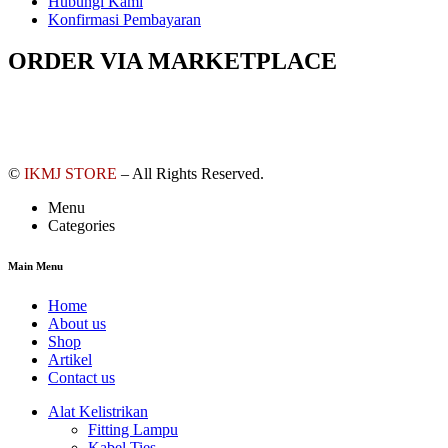
Hubungi Kami
Konfirmasi Pembayaran
ORDER VIA MARKETPLACE
©
IKMJ STORE
– All Rights Reserved.
Menu
Categories
Main Menu
Home
About us
Shop
Artikel
Contact us
Alat Kelistrikan
Fitting Lampu
Kabel Ties