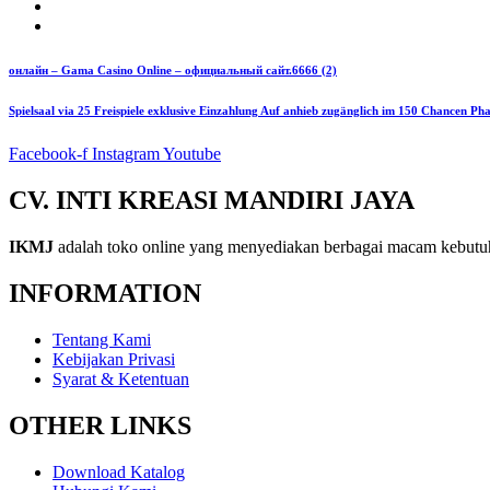
онлайн – Gama Casino Online – официальный сайт.6666 (2)
Spielsaal via 25 Freispiele exklusive Einzahlung Auf anhieb zugänglich im 150 Chancen Ph
Facebook-f
Instagram
Youtube
CV. INTI KREASI MANDIRI JAYA
IKMJ
adalah toko online yang menyediakan berbagai macam kebutu
INFORMATION
Tentang Kami
Kebijakan Privasi
Syarat & Ketentuan
OTHER LINKS
Download Katalog