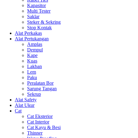
Kapasitor
Multi Tester
Saklar
Steker & Sekring
Stop Kontak
Alat Perkakas
Alat Pertukangan
Amplas
Dempul
Kape
Kuas
Lakban
Lem
Paku
Peralatan Bor
Sarung Tangan
Sekrup
Alat Safety
Alat Ukur
Cat
Cat Eksterior
Cat Interior
Cat Kayu & Besi
Thinner