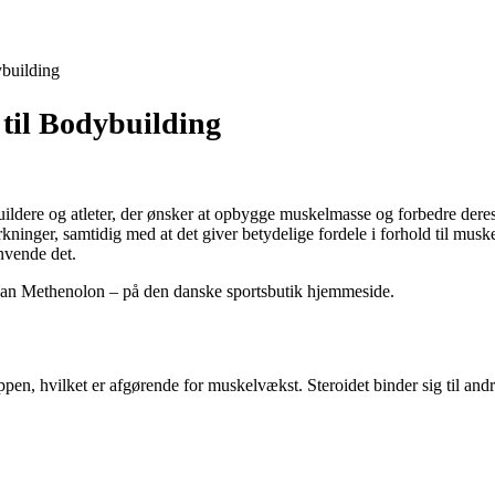
building
til Bodybuilding
dere og atleter, der ønsker at opbygge muskelmasse og forbedre deres p
rkninger, samtidig med at det giver betydelige fordele i forhold til musk
nvende det.
lan Methenolon – på den danske sportsbutik hjemmeside.
oppen, hvilket er afgørende for muskelvækst. Steroidet binder sig til a