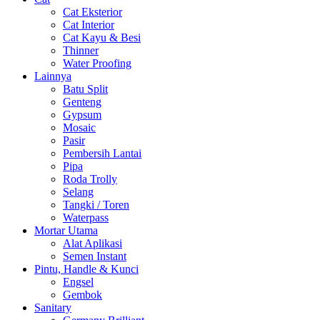
Cat Eksterior
Cat Interior
Cat Kayu & Besi
Thinner
Water Proofing
Lainnya
Batu Split
Genteng
Gypsum
Mosaic
Pasir
Pembersih Lantai
Pipa
Roda Trolly
Selang
Tangki / Toren
Waterpass
Mortar Utama
Alat Aplikasi
Semen Instant
Pintu, Handle & Kunci
Engsel
Gembok
Sanitary