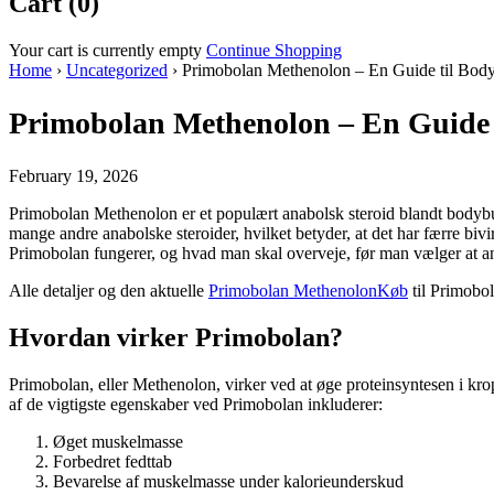
Cart (0)
Your cart is currently empty
Continue Shopping
Home
›
Uncategorized
›
Primobolan Methenolon – En Guide til Body
Primobolan Methenolon – En Guide 
February 19, 2026
Primobolan Methenolon er et populært anabolsk steroid blandt bodybuil
mange andre anabolske steroider, hvilket betyder, at det har færre bivi
Primobolan fungerer, og hvad man skal overveje, før man vælger at a
Alle detaljer og den aktuelle
Primobolan MethenolonKøb
til Primobo
Hvordan virker Primobolan?
Primobolan, eller Methenolon, virker ved at øge proteinsyntesen i kr
af de vigtigste egenskaber ved Primobolan inkluderer:
Øget muskelmasse
Forbedret fedttab
Bevarelse af muskelmasse under kalorieunderskud