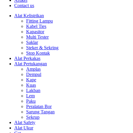
Artikel
Contact us
Alat Kelistrikan
Fitting Lampu
Kabel Ties
Kapasitor
Multi Tester
Saklar
Steker & Sekring
Stop Kontak
Alat Perkakas
Alat Pertukangan
Amplas
Dempul
Kape
Kuas
Lakban
Lem
Paku
Peralatan Bor
Sarung Tangan
Sekrup
Alat Safety
Alat Ukur