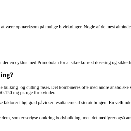
gt at være opmærksom på mulige bivirkninger. Nogle af de mest almindel
ynder en cyklus med Primobolan for at sikre korrekt dosering og sikker
ding?
 bulking- og cutting-faser. Det kombineres ofte med andre anabolske st
0-150 mg pr. uge for kvinder.
 faktorer i høj grad påvirker resultaterne af steroidbrugen. En velfunder
r dem, som er seriøse omkring bodybuilding, men det medfører også ans