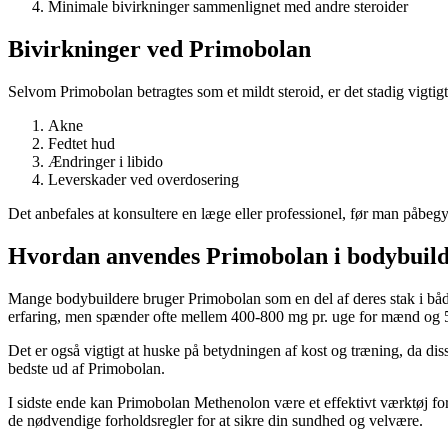
Minimale bivirkninger sammenlignet med andre steroider
Bivirkninger ved Primobolan
Selvom Primobolan betragtes som et mildt steroid, er det stadig vigti
Akne
Fedtet hud
Ændringer i libido
Leverskader ved overdosering
Det anbefales at konsultere en læge eller professionel, før man påbeg
Hvordan anvendes Primobolan i bodybuil
Mange bodybuildere bruger Primobolan som en del af deres stak i både
erfaring, men spænder ofte mellem 400-800 mg pr. uge for mænd og 5
Det er også vigtigt at huske på betydningen af kost og træning, da disse
bedste ud af Primobolan.
I sidste ende kan Primobolan Methenolon være et effektivt værktøj fo
de nødvendige forholdsregler for at sikre din sundhed og velvære.