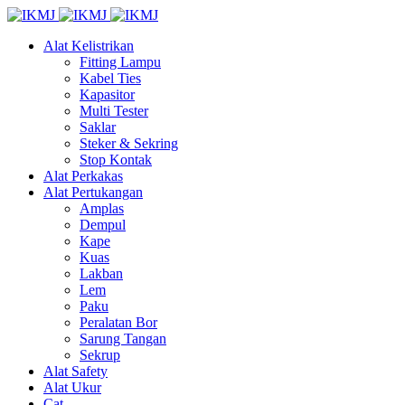
Alat Kelistrikan
Fitting Lampu
Kabel Ties
Kapasitor
Multi Tester
Saklar
Steker & Sekring
Stop Kontak
Alat Perkakas
Alat Pertukangan
Amplas
Dempul
Kape
Kuas
Lakban
Lem
Paku
Peralatan Bor
Sarung Tangan
Sekrup
Alat Safety
Alat Ukur
Cat