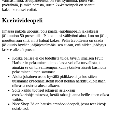
varmasti siitä. Sivupaneelissa on viisi symbolia, joten viisi
pyörähtää, ja mikä parasta, uusin 2x-kerroinpeli on saanut
kaksinkertaiset voitot.
Kreivivideopeli
Ilmassa pakota upouusi pois päältä -nuolinäppäin jakaaksesi
jääkuution 50 prosentilla. Pakota uusi välilyönti aina, kun on jäätä,
muuttumaan siitä, mitä haluat kokea. Pelin tavoitteena on saada
jääkuutio hyvään jääjärjestelmääsi sen sijaan, että niiden jäädytys
laskee alle 25 prosentin.
Koska pelissä ei ole todellista tuloa, täysin ilmaisen Fruit
Harborsin pelaaminen demotilassa voi olla turvallista, tai
ainakin se on turvallisempaa kuin yksinkertaisesti kasinolla
pelaaminen ilman sattumaa.
Aloita jokainen ostos hyvällä pidikkeellä ja luo sitten
uusimmat kyseenalaistetut ruoat heidän harkitsukuplastaan ​​
oikeasta ostosta alusta alkaen.
Soita kaikki tuotteet jokaisen asiakkaan
ostoskoriohjelmistossa, kerää rahat ja anna heille sitten oikea
vaihto.
Nice Shop 3d on hauska arcade-videopeli, jossa teet kivoja
ostoksiasi.