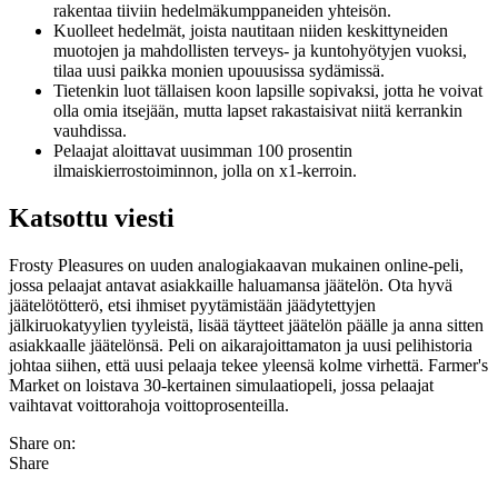
rakentaa tiiviin hedelmäkumppaneiden yhteisön.
Kuolleet hedelmät, joista nautitaan niiden keskittyneiden
muotojen ja mahdollisten terveys- ja kuntohyötyjen vuoksi,
tilaa uusi paikka monien upouusissa sydämissä.
Tietenkin luot tällaisen koon lapsille sopivaksi, jotta he voivat
olla omia itsejään, mutta lapset rakastaisivat niitä kerrankin
vauhdissa.
Pelaajat aloittavat uusimman 100 prosentin
ilmaiskierrostoiminnon, jolla on x1-kerroin.
Katsottu viesti
Frosty Pleasures on uuden analogiakaavan mukainen online-peli,
jossa pelaajat antavat asiakkaille haluamansa jäätelön. Ota hyvä
jäätelötötterö, etsi ihmiset pyytämistään jäädytettyjen
jälkiruokatyylien tyyleistä, lisää täytteet jäätelön päälle ja anna sitten
asiakkaalle jäätelönsä. Peli on aikarajoittamaton ja uusi pelihistoria
johtaa siihen, että uusi pelaaja tekee yleensä kolme virhettä. Farmer's
Market on loistava 30-kertainen simulaatiopeli, jossa pelaajat
vaihtavat voittorahoja voittoprosenteilla.
Share on:
Share