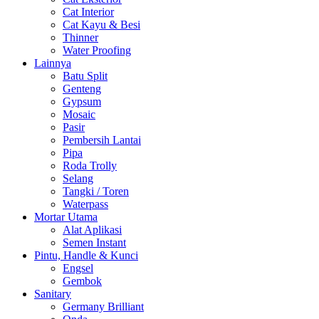
Cat Interior
Cat Kayu & Besi
Thinner
Water Proofing
Lainnya
Batu Split
Genteng
Gypsum
Mosaic
Pasir
Pembersih Lantai
Pipa
Roda Trolly
Selang
Tangki / Toren
Waterpass
Mortar Utama
Alat Aplikasi
Semen Instant
Pintu, Handle & Kunci
Engsel
Gembok
Sanitary
Germany Brilliant