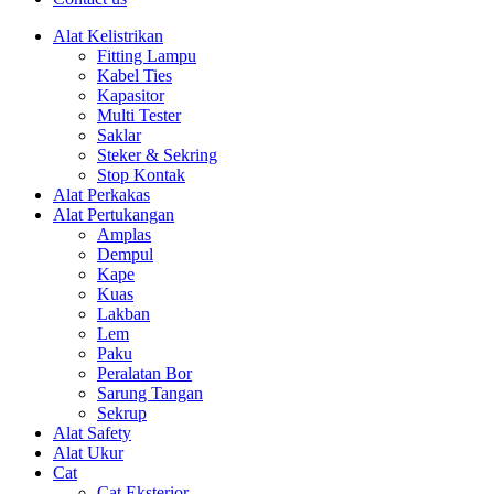
Alat Kelistrikan
Fitting Lampu
Kabel Ties
Kapasitor
Multi Tester
Saklar
Steker & Sekring
Stop Kontak
Alat Perkakas
Alat Pertukangan
Amplas
Dempul
Kape
Kuas
Lakban
Lem
Paku
Peralatan Bor
Sarung Tangan
Sekrup
Alat Safety
Alat Ukur
Cat
Cat Eksterior