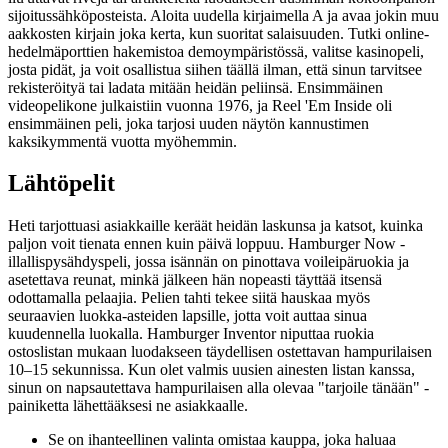
sijoitussähköposteista. Aloita uudella kirjaimella A ja avaa jokin muu
aakkosten kirjain joka kerta, kun suoritat salaisuuden. Tutki online-
hedelmäporttien hakemistoa demoympäristössä, valitse kasinopeli,
josta pidät, ja voit osallistua siihen täällä ilman, että sinun tarvitsee
rekisteröityä tai ladata mitään heidän peliinsä. Ensimmäinen
videopelikone julkaistiin vuonna 1976, ja Reel 'Em Inside oli
ensimmäinen peli, joka tarjosi uuden näytön kannustimen
kaksikymmentä vuotta myöhemmin.
Lähtöpelit
Heti tarjottuasi asiakkaille keräät heidän laskunsa ja katsot, kuinka
paljon voit tienata ennen kuin päivä loppuu. Hamburger Now -
illallispysähdyspeli, jossa isännän on pinottava voileipäruokia ja
asetettava reunat, minkä jälkeen hän nopeasti täyttää itsensä
odottamalla pelaajia. Pelien tahti tekee siitä hauskaa myös
seuraavien luokka-asteiden lapsille, jotta voit auttaa sinua
kuudennella luokalla. Hamburger Inventor niputtaa ruokia
ostoslistan mukaan luodakseen täydellisen ostettavan hampurilaisen
10–15 sekunnissa. Kun olet valmis uusien ainesten listan kanssa,
sinun on napsautettava hampurilaisen alla olevaa "tarjoile tänään" -
painiketta lähettääksesi ne asiakkaalle.
Se on ihanteellinen valinta omistaa kauppa, joka haluaa