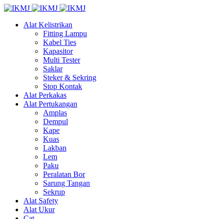
Alat Kelistrikan
Fitting Lampu
Kabel Ties
Kapasitor
Multi Tester
Saklar
Steker & Sekring
Stop Kontak
Alat Perkakas
Alat Pertukangan
Amplas
Dempul
Kape
Kuas
Lakban
Lem
Paku
Peralatan Bor
Sarung Tangan
Sekrup
Alat Safety
Alat Ukur
Cat