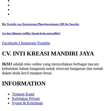
Die Vorteile von Testosterone Phenylpropionate 100 für Sportler
Jos luot ikkunat goldbet Suomi login autotalliin?
Facebook-f
Instagram
Youtube
CV. INTI KREASI MANDIRI JAYA
IKMJ
adalah toko online yang menyediakan berbagai macam
kebutuhan bahan bangunan untuk renovasi bangunan dan rumah
dalam skala kecil maupun besar.
INFORMATION
Tentang Kami
Kebijakan Privasi
Syarat & Ketentuan