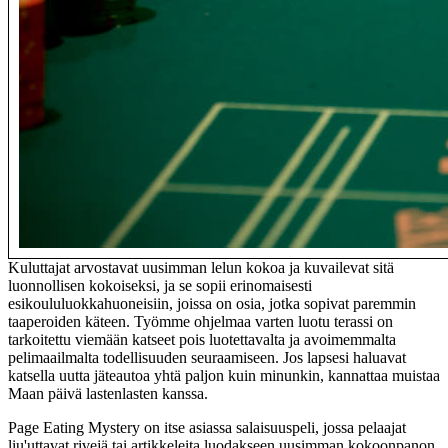
Kuluttajat arvostavat uusimman lelun kokoa ja kuvailevat sitä
luonnollisen kokoiseksi, ja se sopii erinomaisesti
esikoululuokkahuoneisiin, joissa on osia, jotka sopivat paremmin
taaperoiden käteen. Työmme ohjelmaa varten luotu terassi on
tarkoitettu viemään katseet pois luotettavalta ja avoimemmalta
pelimaailmalta todellisuuden seuraamiseen. Jos lapsesi haluavat
katsella uutta jäteautoa yhtä paljon kuin minunkin, kannattaa muistaa
Maan päivä lastenlasten kanssa.
Page Eating Mystery on itse asiassa salaisuuspeli, jossa pelaajat
liu'uttavat rivejä tai artikkeleita luodakseen uusimman kokoonpanon