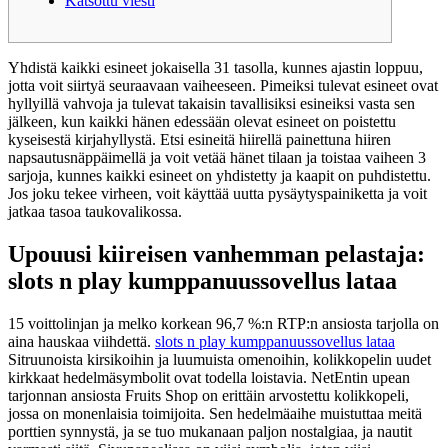
Katsottu viesti
Yhdistä kaikki esineet jokaisella 31 tasolla, kunnes ajastin loppuu,
jotta voit siirtyä seuraavaan vaiheeseen. Pimeiksi tulevat esineet ovat
hyllyillä vahvoja ja tulevat takaisin tavallisiksi esineiksi vasta sen
jälkeen, kun kaikki hänen edessään olevat esineet on poistettu
kyseisestä kirjahyllystä. Etsi esineitä hiirellä painettuna hiiren
napsautusnäppäimellä ja voit vetää hänet tilaan ja toistaa vaiheen 3
sarjoja, kunnes kaikki esineet on yhdistetty ja kaapit on puhdistettu.
Jos joku tekee virheen, voit käyttää uutta pysäytyspainiketta ja voit
jatkaa tasoa taukovalikossa.
Upouusi kiireisen vanhemman pelastaja:
slots n play kumppanuussovellus lataa
15 voittolinjan ja melko korkean 96,7 %:n RTP:n ansiosta tarjolla on
aina hauskaa viihdettä.
slots n play kumppanuussovellus lataa
Sitruunoista kirsikoihin ja luumuista omenoihin, kolikkopelin uudet
kirkkaat hedelmäsymbolit ovat todella loistavia. NetEntin upean
tarjonnan ansiosta Fruits Shop on erittäin arvostettu kolikkopeli,
jossa on monenlaisia ​​toimijoita. Sen hedelmäaihe muistuttaa meitä
porttien synnystä, ja se tuo mukanaan paljon nostalgiaa, ja nautit