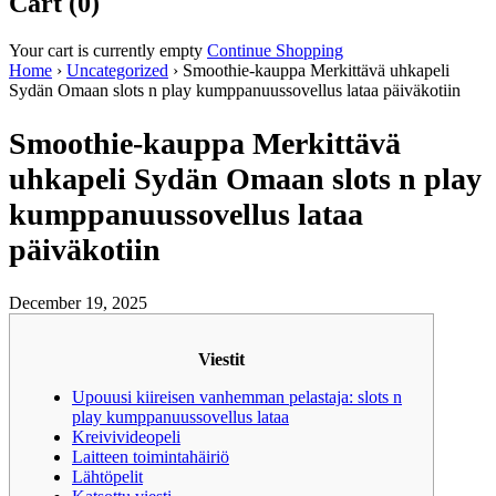
Cart (0)
Your cart is currently empty
Continue Shopping
Home
›
Uncategorized
›
Smoothie-kauppa Merkittävä uhkapeli
Sydän Omaan slots n play kumppanuussovellus lataa päiväkotiin
Smoothie-kauppa Merkittävä
uhkapeli Sydän Omaan slots n play
kumppanuussovellus lataa
päiväkotiin
December 19, 2025
Viestit
Upouusi kiireisen vanhemman pelastaja: slots n
play kumppanuussovellus lataa
Kreivivideopeli
Laitteen toimintahäiriö
Lähtöpelit