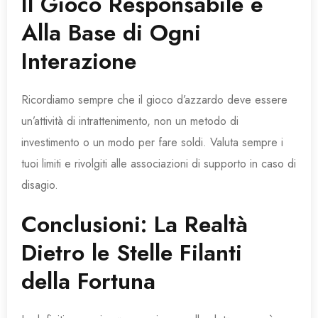
Il Gioco Responsabile è
Alla Base di Ogni
Interazione
Ricordiamo sempre che il gioco d’azzardo deve essere
un’attività di intrattenimento, non un metodo di
investimento o un modo per fare soldi. Valuta sempre i
tuoi limiti e rivolgiti alle associazioni di supporto in caso di
disagio.
Conclusioni: La Realtà
Dietro le Stelle Filanti
della Fortuna