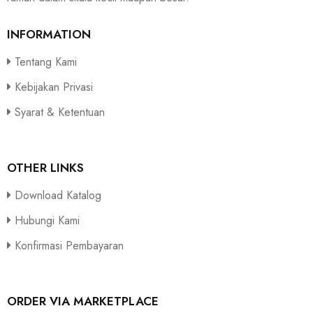
INFORMATION
Tentang Kami
Kebijakan Privasi
Syarat & Ketentuan
OTHER LINKS
Download Katalog
Hubungi Kami
Konfirmasi Pembayaran
ORDER VIA MARKETPLACE