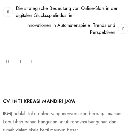
Die strategische Bedeutung von Online-Slots in der
digitalen Glücksspielindustrie
Innovationen in Automatenspiele: Trends und
Perspektiven
CV. INTI KREASI MANDIRI JAYA
IKMJ
adalah toko online yang menyediakan berbagai macam
kebutuhan bahan bangunan untuk renovasi bangunan dan
rumah dalam skala kecil maupun besar.