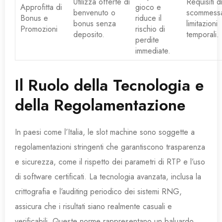
Utilizza offerte di
Requisiti d
Approfitta di
gioco e
benvenuto o
scommess
Bonus e
riduce il
bonus senza
limitazioni
Promozioni
rischio di
deposito.
temporali.
perdite
immediate.
Il Ruolo della Tecnologia e
della Regolamentazione
In paesi come l’Italia, le slot machine sono soggette a
regolamentazioni stringenti che garantiscono trasparenza
e sicurezza, come il rispetto dei parametri di RTP e l’uso
di software certificati. La tecnologia avanzata, inclusa la
crittografia e l’auditing periodico dei sistemi RNG,
assicura che i risultati siano realmente casuali e
verificabili. Queste norme rappresentano un baluardo