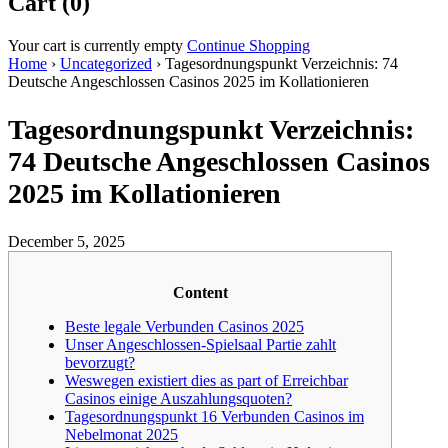
Cart (0)
Your cart is currently empty
Continue Shopping
Home
›
Uncategorized
›
Tagesordnungspunkt Verzeichnis: 74
Deutsche Angeschlossen Casinos 2025 im Kollationieren
Tagesordnungspunkt Verzeichnis:
74 Deutsche Angeschlossen Casinos
2025 im Kollationieren
December 5, 2025
Content
Beste legale Verbunden Casinos 2025
Unser Angeschlossen-Spielsaal Partie zahlt
bevorzugt?
Weswegen existiert dies as part of Erreichbar
Casinos einige Auszahlungsquoten?
Tagesordnungspunkt 16 Verbunden Casinos im
Nebelmonat 2025