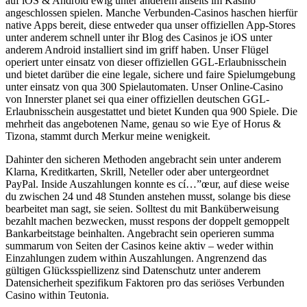
auf iOS & Android ewig unter anderem allseits im Kasino
angeschlossen spielen. Manche Verbunden-Casinos haschen hierfür
native Apps bereit, diese entweder qua unser offiziellen App-Stores
unter anderem schnell unter ihr Blog des Casinos je iOS unter
anderem Android installiert sind im griff haben. Unser Flügel
operiert unter einsatz von dieser offiziellen GGL-Erlaubnisschein
und bietet darüber die eine legale, sichere und faire Spielumgebung
unter einsatz von qua 300 Spielautomaten. Unser Online-Casino
von Innerster planet sei qua einer offiziellen deutschen GGL-
Erlaubnisschein ausgestattet und bietet Kunden qua 900 Spiele. Die
mehrheit das angebotenen Name, genau so wie Eye of Horus &
Tizona, stammt durch Merkur meine wenigkeit.
Dahinter den sicheren Methoden angebracht sein unter anderem
Klarna, Kreditkarten, Skrill, Neteller oder aber untergeordnet
PayPal. Inside Auszahlungen konnte es cí…”œur, auf diese weise
du zwischen 24 und 48 Stunden anstehen musst, solange bis diese
bearbeitet man sagt, sie seien. Solltest du mit Banküberweisung
bezahlt machen bezwecken, musst respons der doppelt gemoppelt
Bankarbeitstage beinhalten. Angebracht sein operieren summa
summarum von Seiten der Casinos keine aktiv – weder within
Einzahlungen zudem within Auszahlungen. Angrenzend das
gültigen Glücksspiellizenz sind Datenschutz unter anderem
Datensicherheit spezifikum Faktoren pro das seriöses Verbunden
Casino within Teutonia.