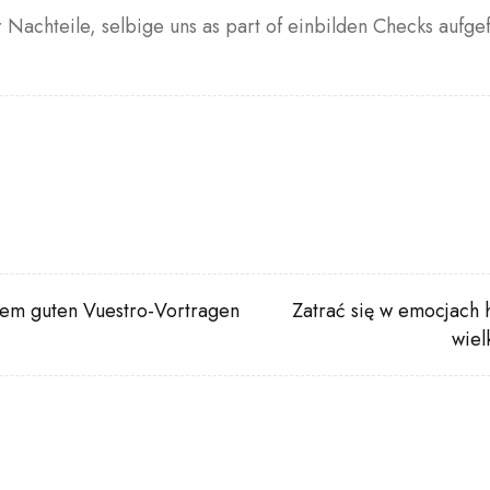
 Nachteile, selbige uns as part of einbilden Checks aufgef
dem guten Vuestro-Vortragen
Zatrać się w emocjach 
wiel