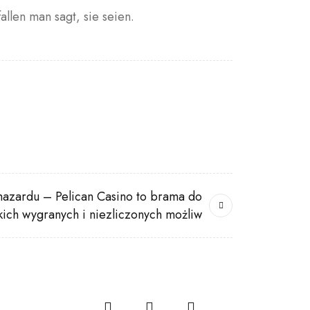
allen man sagt, sie seien.
hazardu – Pelican Casino to brama do
kich wygranych i niezliczonych możliw