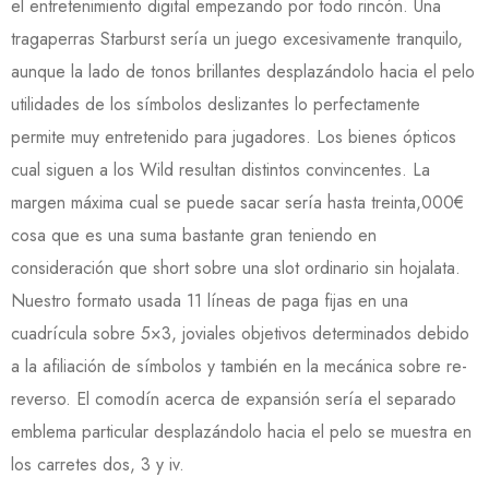
el entretenimiento digital empezando por todo rincón. Una
tragaperras Starburst serí­a un juego excesivamente tranquilo,
aunque la lado de tonos brillantes desplazándolo hacia el pelo
utilidades de los símbolos deslizantes lo perfectamente
permite muy entretenido para jugadores. Los bienes ópticos
cual siguen a los Wild resultan distintos convincentes. La
margen máxima cual se puede sacar serí­a hasta treinta,000€
cosa que es una suma bastante gran teniendo en
consideración que short sobre una slot ordinario sin hojalata.
Nuestro formato usada 11 líneas de paga fijas en una
cuadrícula sobre 5×3, joviales objetivos determinados debido
a la afiliación de símbolos y también en la mecánica sobre re-
reverso. El comodín acerca de expansión serí­a el separado
emblema particular desplazándolo hacia el pelo se muestra en
los carretes dos, 3 y iv.