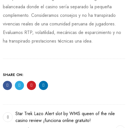
balanceada donde el casino serí­a separado la pequeña
complemento. Consideramos consejos y no ha transpirado
vivencias reales de una comunidad peruana de jugadores.
Evaluamos RTP, volatilidad, mecánicas de esparcimiento y no
ha transpirado prestaciones técnicas una idea.
SHARE ON:
Star Trek Lazo Alert slot by WMS queen of the nile
casino review ¡funciona online gratuito!