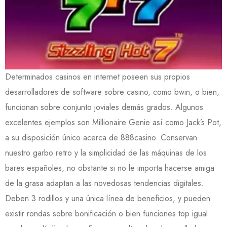
Determinados casinos en internet poseen sus propios
desarrolladores de software sobre casino, como bwin, o bien,
funcionan sobre conjunto joviales demás grados. Algunos
excelentes ejemplos son Millionaire Genie así­ como Jack’s Pot,
a su disposición único acerca de 888casino. Conservan
nuestro garbo retro y la simplicidad de las máquinas de los
bares españoles, no obstante si no le importa hacerse amiga
de la grasa adaptan a las novedosas tendencias digitales.
Deben 3 rodillos y una única línea de beneficios, y pueden
existir rondas sobre bonificación o bien funciones top igual