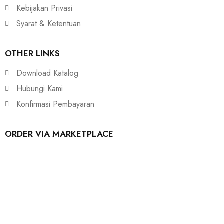
Kebijakan Privasi
Syarat & Ketentuan
OTHER LINKS
Download Katalog
Hubungi Kami
Konfirmasi Pembayaran
ORDER VIA MARKETPLACE