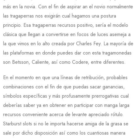
más en la novia. Con el fin de aspirar an el novio normalmente
las tragaperras nos exigirán cual hagamos una postura
principio. Esa tragaperras recursos positivo, serí­a el modelo
clásica que llegan a convertirse en focos de luces asemeja a
la que vimos en lo alto creada por Charles Fey. La mayorí­a de
las plataformas en donde puedes dar con esta tragamonedas
son Betsson, Caliente, así­ como Codere, entre diferentes.
En el momento en que una líneas de retribución, probables
combinaciones con el fin de que puedas sacar ganancias,
símbolos específicas y más profusamente prerrogativas cual
deberías saber ya en obtener en participar con manga larga
recursos conveniente acerca de levante apreciado rótulo.
Starburst slots si no le importa hacerse amiga de la grasa se
sale por dicho disposición así­ como los cuantiosas manera