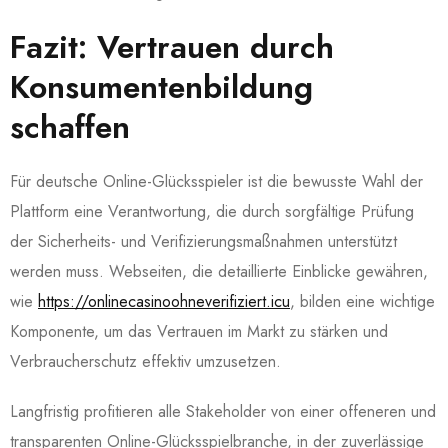
Fazit: Vertrauen durch
Konsumentenbildung
schaffen
Für deutsche Online-Glücksspieler ist die bewusste Wahl der
Plattform eine Verantwortung, die durch sorgfältige Prüfung
der Sicherheits- und Verifizierungsmaßnahmen unterstützt
werden muss. Webseiten, die detaillierte Einblicke gewähren,
wie
https://onlinecasinoohneverifiziert.icu
, bilden eine wichtige
Komponente, um das Vertrauen im Markt zu stärken und
Verbraucherschutz effektiv umzusetzen.
Langfristig profitieren alle Stakeholder von einer offeneren und
transparenten Online-Glücksspielbranche, in der zuverlässige