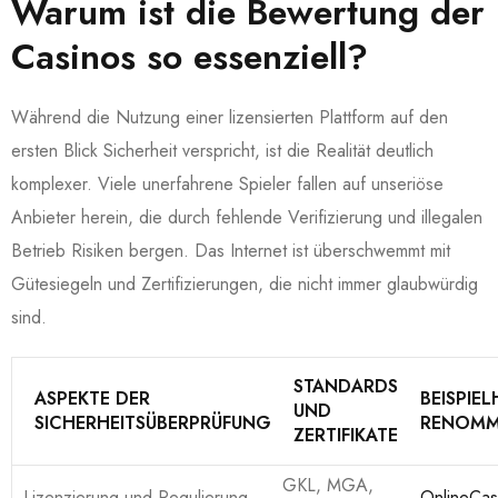
Warum ist die Bewertung der
Casinos so essenziell?
Während die Nutzung einer lizensierten Plattform auf den
ersten Blick Sicherheit verspricht, ist die Realität deutlich
komplexer. Viele unerfahrene Spieler fallen auf unseriöse
Anbieter herein, die durch fehlende Verifizierung und illegalen
Betrieb Risiken bergen. Das Internet ist überschwemmt mit
Gütesiegeln und Zertifizierungen, die nicht immer glaubwürdig
sind.
STANDARDS
ASPEKTE DER
BEISPIE
UND
SICHERHEITSÜBERPRÜFUNG
RENOMMI
ZERTIFIKATE
GKL, MGA,
Lizenzierung und Regulierung
OnlineCas