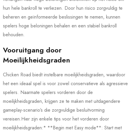
hun hele bankroll te verliezen. Door hun risico zorgvuldig te
beheren en geïnformeerde beslissingen te nemen, kunnen
spelers hoge beloningen behalen en een stabiel bankroll
behouden.
Vooruitgang door
Moeilijkheidsgraden
Chicken Road biedt instelbare moeilijkheidsgraden, waardoor
het een ideaal spel is voor zowel conservatieve als agressieve
spelers. Naarmate spelers vorderen door de
moeilijkheidsgraden, krijgen ze te maken met uitdagendere
gameplay-scenario’s die zorgvuldige besluitvorming
vereisen.Hier zijn enkele tips voor het vorderen door
moeilijkheidsgraden:* **Begin met Easy mode**: Start met