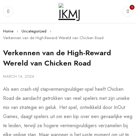
0
Home
›
Uncategorized
›
Verkennen van de High-Reward Wereld van Chicken Road
Verkennen van de High-Reward
Wereld van Chicken Road
MARCH 14, 2026
Als een crash-stijl stapvermenigvuldiger-spel heeft Chicken
Road de aandacht getrokken van veel spelers met zijn unieke
mix van strategie en geluk. Het spel, ontwikkeld door InOut
Games, daagt spelers uit om een kip over een gevaarlijke weg
te leiden, terwijl ze hogere vermenigvuldigers verzamelen bij
elke veilige stap. Maar wanneer is het juiste moment om uit te