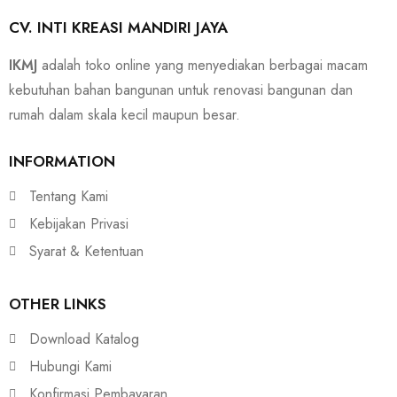
CV. INTI KREASI MANDIRI JAYA
IKMJ
adalah toko online yang menyediakan berbagai macam
kebutuhan bahan bangunan untuk renovasi bangunan dan
rumah dalam skala kecil maupun besar.
INFORMATION
Tentang Kami
Kebijakan Privasi
Syarat & Ketentuan
OTHER LINKS
Download Katalog
Hubungi Kami
Konfirmasi Pembayaran