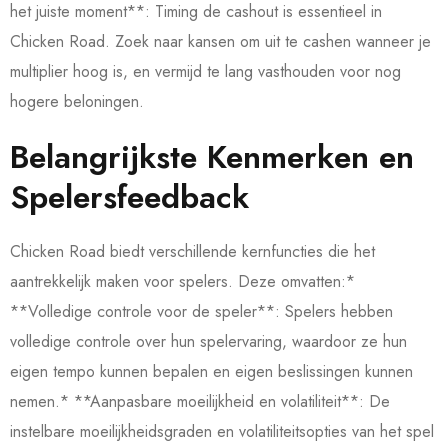
het juiste moment**: Timing de cashout is essentieel in
Chicken Road. Zoek naar kansen om uit te cashen wanneer je
multiplier hoog is, en vermijd te lang vasthouden voor nog
hogere beloningen.
Belangrijkste Kenmerken en
Spelersfeedback
Chicken Road biedt verschillende kernfuncties die het
aantrekkelijk maken voor spelers. Deze omvatten:*
**Volledige controle voor de speler**: Spelers hebben
volledige controle over hun spelervaring, waardoor ze hun
eigen tempo kunnen bepalen en eigen beslissingen kunnen
nemen.* **Aanpasbare moeilijkheid en volatiliteit**: De
instelbare moeilijkheidsgraden en volatiliteitsopties van het spel