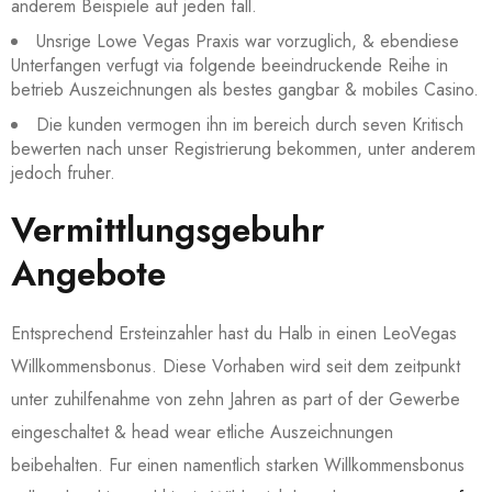
anderem Beispiele auf jeden fall.
Unsrige Lowe Vegas Praxis war vorzuglich, & ebendiese
Unterfangen verfugt via folgende beeindruckende Reihe in
betrieb Auszeichnungen als bestes gangbar & mobiles Casino.
Die kunden vermogen ihn im bereich durch seven Kritisch
bewerten nach unser Registrierung bekommen, unter anderem
jedoch fruher.
Vermittlungsgebuhr
Angebote
Entsprechend Ersteinzahler hast du Halb in einen LeoVegas
Willkommensbonus. Diese Vorhaben wird seit dem zeitpunkt
unter zuhilfenahme von zehn Jahren as part of der Gewerbe
eingeschaltet & head wear etliche Auszeichnungen
beibehalten. Fur einen namentlich starken Willkommensbonus