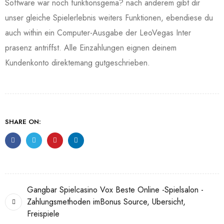
Software war noch funktionsgema? nach anderem gibt dir
unser gleiche Spielerlebnis weiters Funktionen, ebendiese du
auch within ein Computer-Ausgabe der LeoVegas Inter
prasenz antriffst. Alle Einzahlungen eignen deinem
Kundenkonto direktemang gutgeschrieben.
SHARE ON:
Gangbar Spielcasino Vox Beste Online -Spielsalon -
Zahlungsmethoden imBonus Source, Ubersicht,
Freispiele