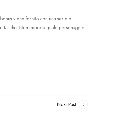
bonus viene fornito con una serie di
e le tasche. Non importa quale personaggio
Next Post