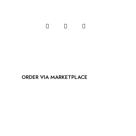
ORDER VIA MARKETPLACE