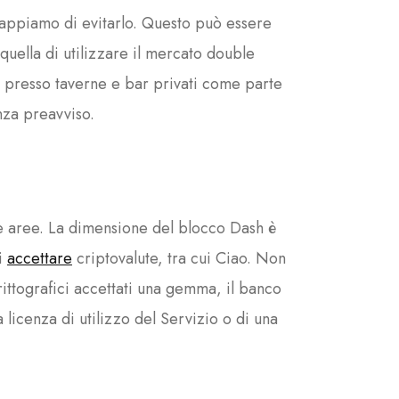
, sappiamo di evitarlo. Questo può essere
uella di utilizzare il mercato double
i presso taverne e bar privati come parte
nza preavviso.
re aree. La dimensione del blocco Dash è
di
accettare
criptovalute, tra cui Ciao. Non
rittografici accettati una gemma, il banco
 licenza di utilizzo del Servizio o di una