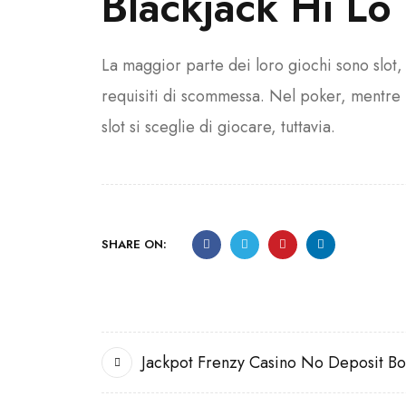
Blackjack Hi Lo
La maggior parte dei loro giochi sono slot,
requisiti di scommessa. Nel poker, mentre i
slot si sceglie di giocare, tuttavia.
SHARE ON:
Jackpot Frenzy Casino No Deposit Bo