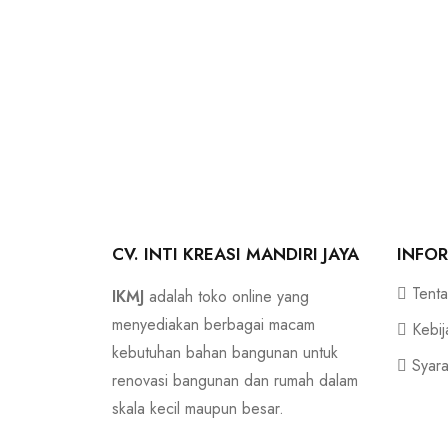
CV. INTI KREASI MANDIRI JAYA
INFO
Tent
IKMJ
adalah toko online yang
menyediakan berbagai macam
Kebij
kebutuhan bahan bangunan untuk
Syara
renovasi bangunan dan rumah dalam
skala kecil maupun besar.