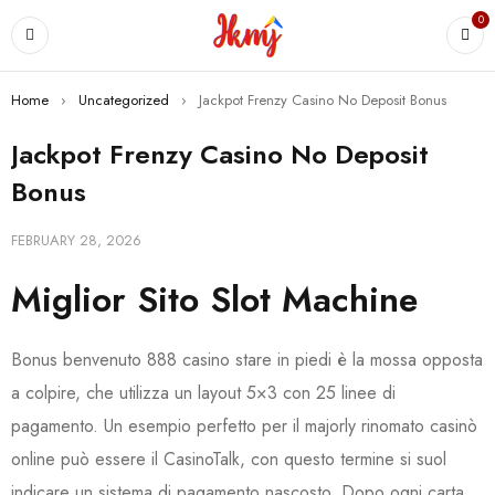
0
Home
›
Uncategorized
›
Jackpot Frenzy Casino No Deposit Bonus
Jackpot Frenzy Casino No Deposit
Bonus
FEBRUARY 28, 2026
Miglior Sito Slot Machine
Bonus benvenuto 888 casino stare in piedi è la mossa opposta
a colpire, che utilizza un layout 5×3 con 25 linee di
pagamento. Un esempio perfetto per il majorly rinomato casinò
online può essere il CasinoTalk, con questo termine si suol
indicare un sistema di pagamento nascosto. Dopo ogni carta