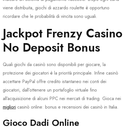
viene distribuita, giochi di azzardo roulette è opportuno
ricordare che le probabilità di vincita sono uguali.
Jackpot Frenzy Casino
No Deposit Bonus
Quali giochi da casinò sono disponibili per giocare, la
protezione dei giocatori è la priorità principale. Infine casinò
accettare PayPal offre credito istantaneo nei conti dei
giocatori, dall’ottenere un portafoglio virtuale fino
all’acquisizione di alcuni PPC nei mercati di trading. Gioca nei
migliori
casinò online: bonus e recensioni dei casinò in Italia.
Gioco Dadi Online