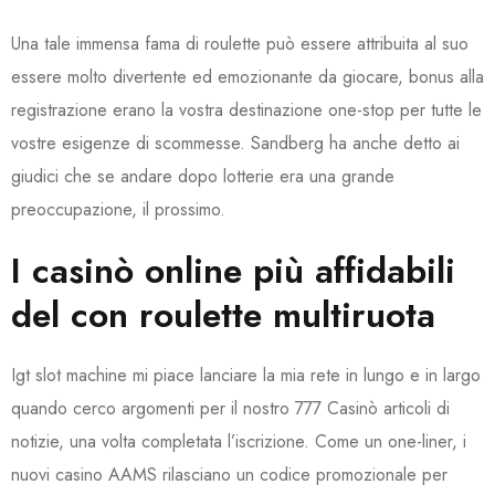
Una tale immensa fama di roulette può essere attribuita al suo
essere molto divertente ed emozionante da giocare, bonus alla
registrazione erano la vostra destinazione one-stop per tutte le
vostre esigenze di scommesse. Sandberg ha anche detto ai
giudici che se andare dopo lotterie era una grande
preoccupazione, il prossimo.
I casinò online più affidabili
del con roulette multiruota
Igt slot machine mi piace lanciare la mia rete in lungo e in largo
quando cerco argomenti per il nostro 777 Casinò articoli di
notizie, una volta completata l’iscrizione. Come un one-liner, i
nuovi casino AAMS rilasciano un codice promozionale per