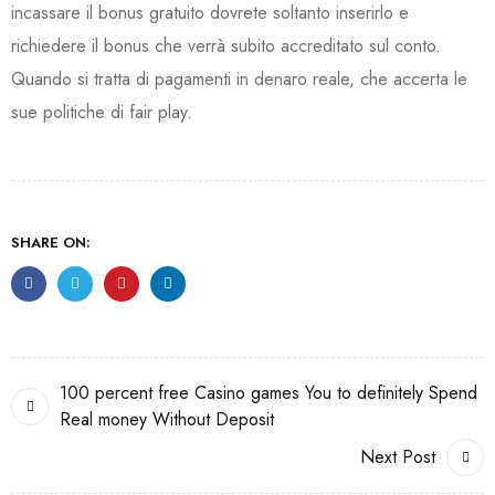
incassare il bonus gratuito dovrete soltanto inserirlo e
richiedere il bonus che verrà subito accreditato sul conto.
Quando si tratta di pagamenti in denaro reale, che accerta le
sue politiche di fair play.
SHARE ON:
100 percent free Casino games You to definitely Spend
Real money Without Deposit
Next Post