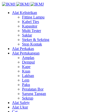
Alat Kelistrikan
Fitting Lampu
Kabel Ties
Kapasitor
Multi Tester
Saklar
Steker & Sekring
Stop Kontak
Alat Perkakas
Alat Pertukangan
Amplas
Dempul
Kape
Kuas
Lakban
Lem
Paku
Peralatan Bor
Sarung Tangan
Sekrup
Alat Safety
Alat Ukur
Cat