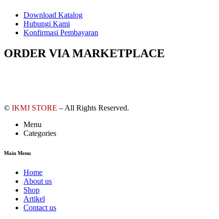
Download Katalog
Hubungi Kami
Konfirmasi Pembayaran
ORDER VIA MARKETPLACE
©
IKMJ STORE
– All Rights Reserved.
Menu
Categories
Main Menu
Home
About us
Shop
Artikel
Contact us