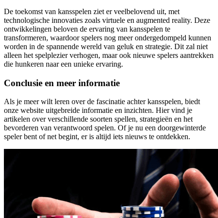
De toekomst van kansspelen ziet er veelbelovend uit, met
technologische innovaties zoals virtuele en augmented reality. Deze
ontwikkelingen beloven de ervaring van kansspelen te
transformeren, waardoor spelers nog meer ondergedompeld kunnen
worden in de spannende wereld van geluk en strategie. Dit zal niet
alleen het spelplezier verhogen, maar ook nieuwe spelers aantrekken
die hunkeren naar een unieke ervaring.
Conclusie en meer informatie
Als je meer wilt leren over de fascinatie achter kansspelen, biedt
onze website uitgebreide informatie en inzichten. Hier vind je
artikelen over verschillende soorten spellen, strategieën en het
bevorderen van verantwoord spelen. Of je nu een doorgewinterde
speler bent of net begint, er is altijd iets nieuws te ontdekken.