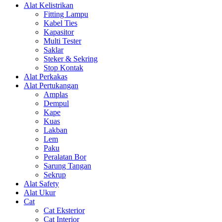
Alat Kelistrikan
Fitting Lampu
Kabel Ties
Kapasitor
Multi Tester
Saklar
Steker & Sekring
Stop Kontak
Alat Perkakas
Alat Pertukangan
Amplas
Dempul
Kape
Kuas
Lakban
Lem
Paku
Peralatan Bor
Sarung Tangan
Sekrup
Alat Safety
Alat Ukur
Cat
Cat Eksterior
Cat Interior