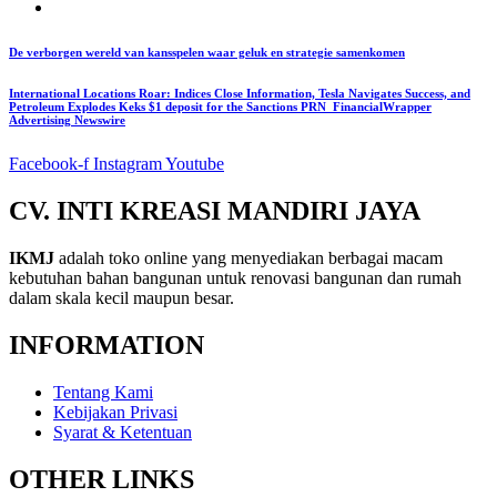
De verborgen wereld van kansspelen waar geluk en strategie samenkomen
International Locations Roar: Indices Close Information, Tesla Navigates Success, and
Petroleum Explodes Keks $1 deposit for the Sanctions PRN_FinancialWrapper
Advertising Newswire
Facebook-f
Instagram
Youtube
CV. INTI KREASI MANDIRI JAYA
IKMJ
adalah toko online yang menyediakan berbagai macam
kebutuhan bahan bangunan untuk renovasi bangunan dan rumah
dalam skala kecil maupun besar.
INFORMATION
Tentang Kami
Kebijakan Privasi
Syarat & Ketentuan
OTHER LINKS