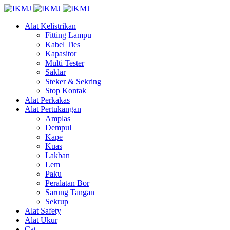
Alat Kelistrikan
Fitting Lampu
Kabel Ties
Kapasitor
Multi Tester
Saklar
Steker & Sekring
Stop Kontak
Alat Perkakas
Alat Pertukangan
Amplas
Dempul
Kape
Kuas
Lakban
Lem
Paku
Peralatan Bor
Sarung Tangan
Sekrup
Alat Safety
Alat Ukur
Cat