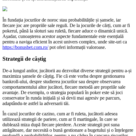
În fundația jocurilor de noroc stau probabilitățile și șansele, iar
fiecare joc are propriile sale reguli. De la jocurile de cărți, cum ar fi
pokerul, până la sloturi sau ruletă, fiecare aduce o dinamică unică.
Așadar, cunoașterea acestor aspecte fundamentale este esențială
pentru a naviga eficient în acest univers complex, unde site-uri ca
https://bonusbet.com.ro/
pot oferi informații valoroase.
Strategii de câștig
De-a lungul anilor, jucătorii au dezvoltat diverse strategii pentru a-și
maximiza șansele de câștig. Fie că este vorba despre gestionarea
bankroll-ului, despre studierea jocurilor sau despre observarea
comportamentului altor jucători, fiecare metodă are propriile sale
avantaje. De exemplu, o strategia populară în poker este să joci
conservator în runda inițială și să devii mai agresiv pe parcurs,
adaptându-te astfel la adversarii tăi.
În cazul jocurilor de cazino, cum ar fi ruleta, jucătorii adesea
utilizează strategii de pariere, cum ar fi martingale, în care se
dublează miza după fiecare pierdere. Aceste strategii pot suna
atrăgătoare, dar necesită o bună gestionare a bugetului și o înțelegere
profundă a probabilităților, pentru a nu cădea în capcana riscurilor