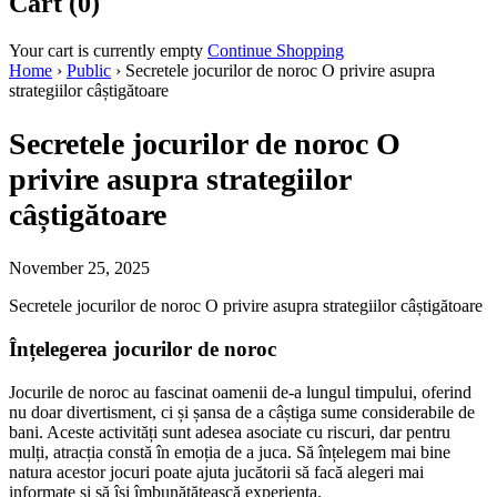
Cart (0)
Your cart is currently empty
Continue Shopping
Home
›
Public
›
Secretele jocurilor de noroc O privire asupra
strategiilor câștigătoare
Secretele jocurilor de noroc O
privire asupra strategiilor
câștigătoare
November 25, 2025
Secretele jocurilor de noroc O privire asupra strategiilor câștigătoare
Înțelegerea jocurilor de noroc
Jocurile de noroc au fascinat oamenii de-a lungul timpului, oferind
nu doar divertisment, ci și șansa de a câștiga sume considerabile de
bani. Aceste activități sunt adesea asociate cu riscuri, dar pentru
mulți, atracția constă în emoția de a juca. Să înțelegem mai bine
natura acestor jocuri poate ajuta jucătorii să facă alegeri mai
informate și să își îmbunătățească experiența.