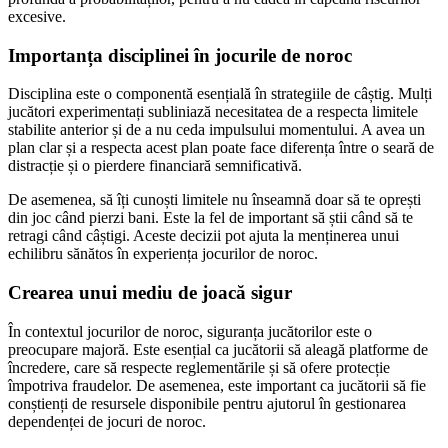
excesive.
Importanța disciplinei în jocurile de noroc
Disciplina este o componentă esențială în strategiile de câștig. Mulți
jucători experimentați subliniază necesitatea de a respecta limitele
stabilite anterior și de a nu ceda impulsului momentului. A avea un
plan clar și a respecta acest plan poate face diferența între o seară de
distracție și o pierdere financiară semnificativă.
De asemenea, să îți cunoști limitele nu înseamnă doar să te oprești
din joc când pierzi bani. Este la fel de important să știi când să te
retragi când câștigi. Aceste decizii pot ajuta la menținerea unui
echilibru sănătos în experiența jocurilor de noroc.
Crearea unui mediu de joacă sigur
În contextul jocurilor de noroc, siguranța jucătorilor este o
preocupare majoră. Este esențial ca jucătorii să aleagă platforme de
încredere, care să respecte reglementările și să ofere protecție
împotriva fraudelor. De asemenea, este important ca jucătorii să fie
conștienți de resursele disponibile pentru ajutorul în gestionarea
dependenței de jocuri de noroc.