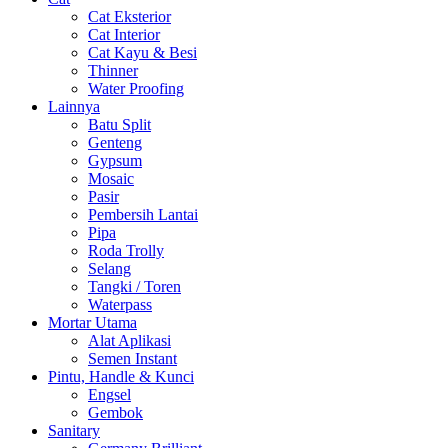
Cat Eksterior
Cat Interior
Cat Kayu & Besi
Thinner
Water Proofing
Lainnya
Batu Split
Genteng
Gypsum
Mosaic
Pasir
Pembersih Lantai
Pipa
Roda Trolly
Selang
Tangki / Toren
Waterpass
Mortar Utama
Alat Aplikasi
Semen Instant
Pintu, Handle & Kunci
Engsel
Gembok
Sanitary