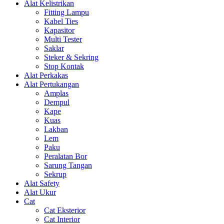
Alat Kelistrikan
Fitting Lampu
Kabel Ties
Kapasitor
Multi Tester
Saklar
Steker & Sekring
Stop Kontak
Alat Perkakas
Alat Pertukangan
Amplas
Dempul
Kape
Kuas
Lakban
Lem
Paku
Peralatan Bor
Sarung Tangan
Sekrup
Alat Safety
Alat Ukur
Cat
Cat Eksterior
Cat Interior