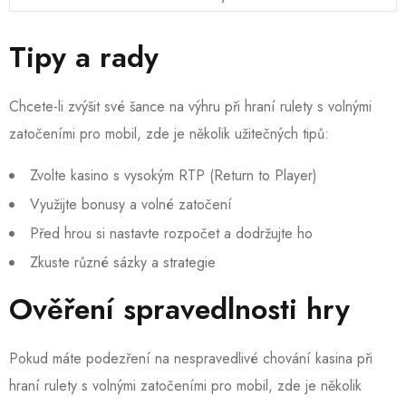
Tipy a rady
Chcete-li zvýšit své šance na výhru při hraní rulety s volnými
zatočeními pro mobil, zde je několik užitečných tipů:
Zvolte kasino s vysokým RTP (Return to Player)
Využijte bonusy a volné zatočení
Před hrou si nastavte rozpočet a dodržujte ho
Zkuste různé sázky a strategie
Ověření spravedlnosti hry
Pokud máte podezření na nespravedlivé chování kasina při
hraní rulety s volnými zatočeními pro mobil, zde je několik